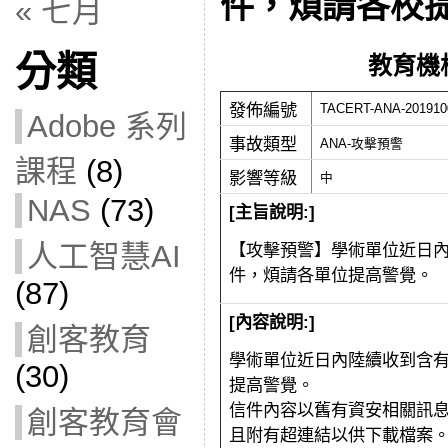
件，煩請各校
« 七月
分類
教育機
發佈編號
TACERT-ANA-201910
Adobe 系列
事故類型
ANA-攻擊預警
課程
(8)
影響等級
中
NAS
(73)
[主旨說明:]
人工智慧AI
【攻擊預警】
學術單位近日
件，
煩請各單位提高警覺。
(87)
[內容說明:]
創客教育
學術單位近日內陸續收到含
(30)
提高警覺。
信件內容以舊有資安相關訊
創客教育會
且附有超連結以供下載檔案