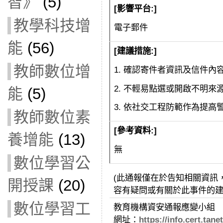
智》
(5)
[影響平台:]
教學科技增
電子郵件
能
(56)
[建議措施:]
教師數位增
1. 確認寄件者資訊及信件內
2. 不輕易點選或開啟不明
能
(5)
3. 依社交工程防範作為提高
教師數位素
[參考資料:]
養增能
(13)
無
數位學習公
(此通報僅在於告知相關資訊
開授課
(20)
容有疑問或有關於此事件的
數位學習工
教育機構資安通報應變小組
網址：
https://info.cert.tanet