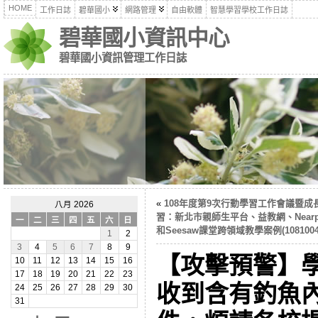
HOME
工作日誌
碧華國小
網路管理
自由軟體
智慧學習學校工作日誌
碧華國小資訊中心
碧華國小資訊管理工作日誌
«
108年度第9次行動學習工作會議暨成
八月 2026
習：新北市親師生平台、益教網、Nearp
一
二
三
四
五
六
日
和Seesaw課堂跨領域教學案例(1081004
1
2
3
4
5
6
7
8
9
【攻擊預警】
10
11
12
13
14
15
16
17
18
19
20
21
22
23
收到含有釣魚
24
25
26
27
28
29
30
31