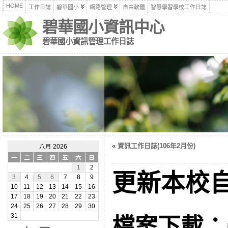
HOME
工作日誌
碧華國小
網路管理
自由軟體
智慧學習學校工作日誌
碧華國小資訊中心
碧華國小資訊管理工作日誌
«
資訊工作日誌(106年2月份)
八月 2026
一
二
三
四
五
六
日
1
2
更新本校
3
4
5
6
7
8
9
10
11
12
13
14
15
16
17
18
19
20
21
22
23
24
25
26
27
28
29
30
31
檔案下載：