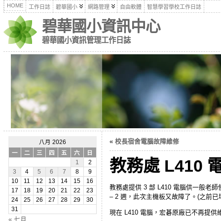
HOME
工作日誌
碧華國小
網路管理
自由軟體
智慧學習學校工作日誌
碧華國小資訊中心
碧華國小資訊管理工作日誌
«
校長宿舍電腦故障維修
八月 2026
一
二
三
四
五
六
日
教務處 L410
1
2
3
4
5
6
7
8
9
10
11
12
13
14
15
16
教務處提供 3 部 L410 電腦供一
17
18
19
20
21
22
23
– 2 週，此次主機板又故障了。(之前已
24
25
26
27
28
29
30
31
現在 L410 電腦，宏碁原廠已不再提
« 七月