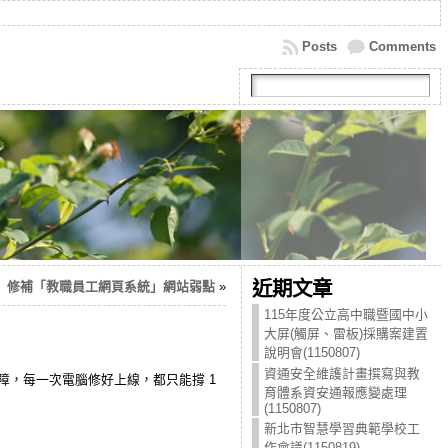
Posts
Comments
近期文章
修補「教職員工網頁系統」網站弱點
»
115年度公立高中職暨國中小
大屏(觸屏、雷板)採購案建置
說明會(1150807)
資通安全維護計畫撰寫與教
故障，每一次電腦修好上線，都只能撐 1
育體系資安通報應變處理
(1150807)
新北市智慧學習典範學校工
作會議(1150819)