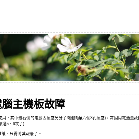
 電腦主機板故障
般老師使用，其中最右側的電腦因插座另分了3個排插(六個3孔插座)，常因用電過量
壞過5、6次了)
供維護，只得將其報廢了。