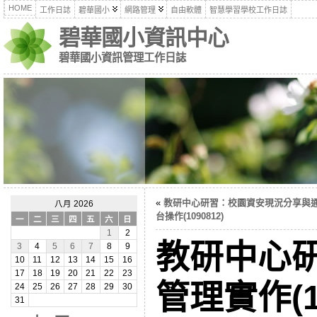
HOME
工作日誌
碧華國小
網路管理
自由軟體
智慧學習學校工作日誌
碧華國小資訊中心
碧華國小資訊管理工作日誌
«
教研中心研習：校園資安現況分享與
八月 2026
台操作(1090812)
一
二
三
四
五
六
日
1
2
教研中心
3
4
5
6
7
8
9
10
11
12
13
14
15
16
17
18
19
20
21
22
23
管理實作(10
24
25
26
27
28
29
30
31