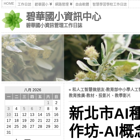
HOME
工作日誌
碧華國小
網路管理
自由軟體
智慧學習學校工作日誌
碧華國小資訊中心
碧華國小資訊管理工作日誌
«
和人工智慧做朋友-教育部中小學人工
八月 2026
教育推廣-教材、投影片、教學影片
一
二
三
四
五
六
日
1
2
新北市AI
3
4
5
6
7
8
9
10
11
12
13
14
15
16
17
18
19
20
21
22
23
作坊-AI
24
25
26
27
28
29
30
31