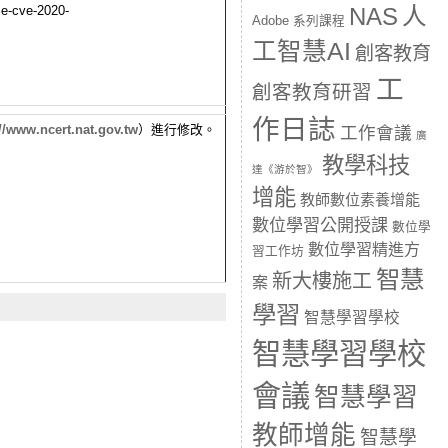
e-cve-2020-
人
NAS
Adobe 系列課程
工智慧AI
創客教育
工
創客教育研習
作日誌
//
www.ncert.nat.gov.tw
）進行修改。
工作會議
廣
教學科技
達《游於智》
增能
教師數位素養增能
數位學習公開授課
數位學
數位學習精進方
習工作坊
智慧
新大樓施工
案
學習
智慧學習學校
智慧學習學校
會議
智慧學習
教師增能
智慧學