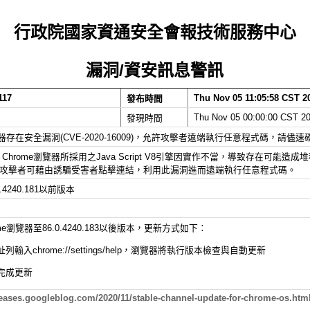
行政院國家資通安全會報技術服務中心
漏洞/資安訊息警訊
117
Thu Nov 05 11:05:58 CST 2
發布時間
Thu Nov 05 00:00:00 CST 2
發現時間
覽器存在安全漏洞(CVE-2020-
16009)，允許攻擊者遠端執行任意程式碼，
請儘速
 Chrome瀏覽器所採用之Java Script V8引擎因實作不當，導致存在可能造成堆積毀損
9)，攻擊者可藉由誘騙受害者點擊連結，
利用此漏洞進而遠端執行任意程式碼。
.0.4240.181以前版本
ome瀏覽器至86.0.4240.183以後版本，
更新方式如下：
輸入chrome://
settings/help，瀏覽器將執行版本檢查與自動更新
完成更新
eases.
googleblog.com/2020/11/stable-
channel-update-for-chrome-os.
htm