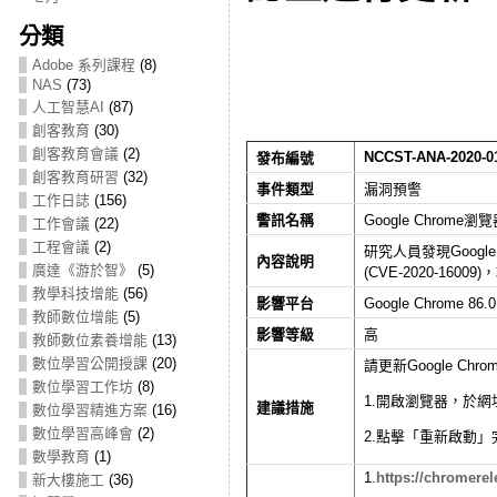
分類
Adobe 系列課程
(8)
NAS
(73)
人工智慧AI
(87)
創客教育
(30)
創客教育會議
(2)
NCCST-ANA-2020-0
發布編號
創客教育研習
(32)
事件類型
漏洞預警
工作日誌
(156)
警訊名稱
Google Chrome瀏
工作會議
(22)
工程會議
(2)
研究人員發現Google
內容說明
廣達《游於智》
(5)
(CVE-2020-
1600
教學科技增能
(56)
影響平台
Google Chrome 86
教師數位增能
(5)
影響等級
高
教師數位素養增能
(13)
數位學習公開授課
(20)
請更新Google Chr
數位學習工作坊
(8)
1.開啟瀏覽器，於網址列
建議措施
數位學習精進方案
(16)
數位學習高峰會
(2)
2.點擊「重新啟動」
數學教育
(1)
1.
https://chromerel
新大樓施工
(36)