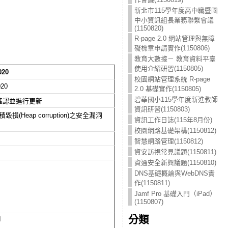
新北市115學年度高中職暨國
中小資訊組長業務聯繫會議
(1150820)
R-page 2.0 網站管理與無障
礙標章申請實作(1150806)
教育大數據－ 教育資料平臺
使用介紹研習(1150805)
020
校園網站管理系統 R-page
020
2.0 基礎實作(1150805)
碧華國小115學年度新進教師
確認並進行更新
資訊研習(1150803)
(Heap corruption)之安全漏洞
資訊工作日誌(115年8月份)
校園網路基礎架構(1150812)
智慧網路管理(1150812)
資安訪視常見議題(1150811)
資通安全新興議題(1150810)
DNS基礎概論與WebDNS實
作(1150811)
Jamf Pro 基礎入門（iPad）
(1150807)
分類
l