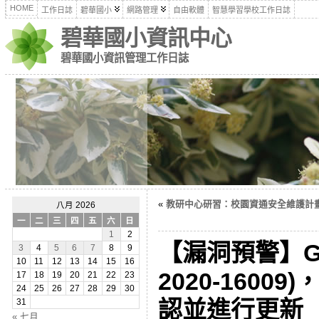
HOME
工作日誌
碧華國小
網路管理
自由軟體
智慧學習學校工作日誌
碧華國小資訊中心
碧華國小資訊管理工作日誌
«
教研中心研習：校園資通安全維護計畫實作
八月 2026
一
二
三
四
五
六
日
1
2
【漏洞預警】Go
3
4
5
6
7
8
9
10
11
12
13
14
15
16
2020-160
17
18
19
20
21
22
23
24
25
26
27
28
29
30
認並進行更新
31
« 七月