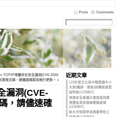
Posts
Comments
近期文章
TCP/IP堆疊存在安全漏洞(CVE-2020-
執行任意程式碼，請儘速確認並進行更新。
»
115年度公立高中職暨國中小
大屏(觸屏、雷板)採購案建置
全漏洞(CVE-
說明會(1150807)
資通安全維護計畫撰寫與教
程式碼，請儘速確
育體系資安通報應變處理
(1150807)
新北市智慧學習典範學校工
作會議(1150819)