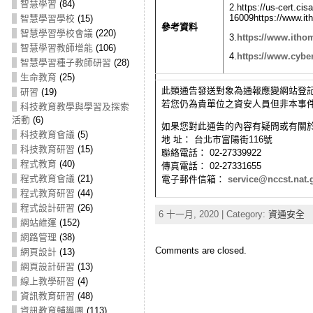
智慧學習
(84)
2.https://us-cert.cis
16009https://www.i
智慧學習學校
(15)
參考資料
智慧學習學校會議
(220)
3.
https://www.itho
智慧學習教師增能
(106)
4.
https://www.cyber
智慧學習種子教師研習
(28)
生命教育
(25)
此類通告發送對象為通報應變網站登記
研習
(19)
若您仍為貴單位之資安人員但非本事
科技教育教學與學習及探索
活動
(6)
如果您對此通告的內容有疑問或有關
科技教育會議
(5)
地 址： 台北市富陽街116號
科技教育研習
(15)
聯絡電話： 02-27339922
程式教育
(40)
傳真電話： 02-27331655
程式教育會議
(21)
電子郵件信箱：
service@nccst.nat.
程式教育研習
(44)
程式設計研習
(26)
6 十一月, 2020 | Category:
資通安全
網站維運
(152)
網路管理
(38)
Comments are closed.
網頁設計
(13)
網頁設計研習
(13)
線上教學研習
(4)
資訊教育研習
(48)
資訊教育輔導團
(113)