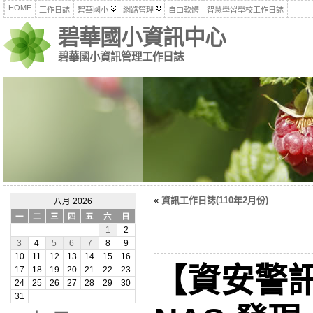
HOME
工作日誌
碧華國小
網路管理
自由軟體
智慧學習學校工作日誌
碧華國小資訊中心
碧華國小資訊管理工作日誌
«
資訊工作日誌(110年2月份)
八月 2026
一
二
三
四
五
六
日
1
2
3
4
5
6
7
8
9
10
11
12
13
14
15
16
【資安警訊
17
18
19
20
21
22
23
24
25
26
27
28
29
30
31