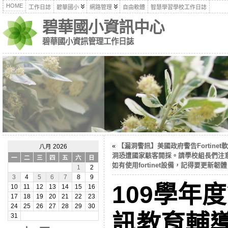
HOME
工作日誌
碧華國小
網路管理
自由軟體
智慧學習學校工作日誌
碧華國小資訊中心
碧華國小資訊管理工作日誌
«
【漏洞警訊】美國政府警告Fortinet
八月 2026
洞恐遭國家駭客開採。請學校組長們注
一
二
三
四
五
六
日
如有使用fortinet設備，記得要更新韌
1
2
3
4
5
6
7
8
9
109學年
10
11
12
13
14
15
16
17
18
19
20
21
22
23
24
25
26
27
28
29
30
訊教育輔導
31