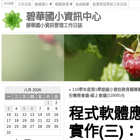
HOME
工作日誌
碧華國小
網路管理
自由軟體
智慧學習學校工作日誌
碧華國小資訊中心
碧華國小資訊管理工作日誌
«
110學年度第1學期國小資訊教育輔導
八月 2026
份團務會議-線上會議(1100914)
一
二
三
四
五
六
日
1
2
程式軟體應
3
4
5
6
7
8
9
10
11
12
13
14
15
16
17
18
19
20
21
22
23
實作(三)：
24
25
26
27
28
29
30
31