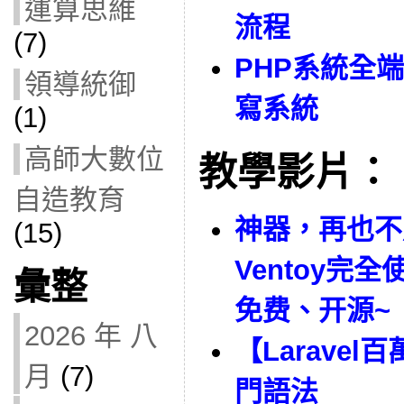
運算思維
流程
(7)
PHP系統全
領導統御
寫系統
(1)
高師大數位
教學影片：
自造教育
神器，再也不
(15)
Ventoy完
彙整
免费、开源~
2026 年 八
【Larave
月
(7)
門語法