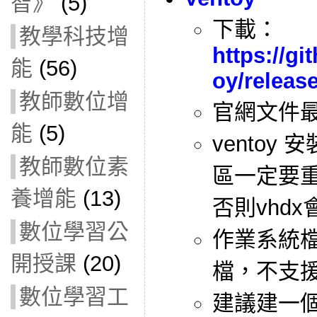
智》
(5)
下載：
教學科技增
https://g
能
(56)
oy/releas
教師數位增
官網文件
能
(5)
ventoy
教師數位素
區一定要重
養增能
(13)
否則vhd
數位學習公
作業系統檔
開授課
(20)
檔，不支
數位學習工
建議建一個