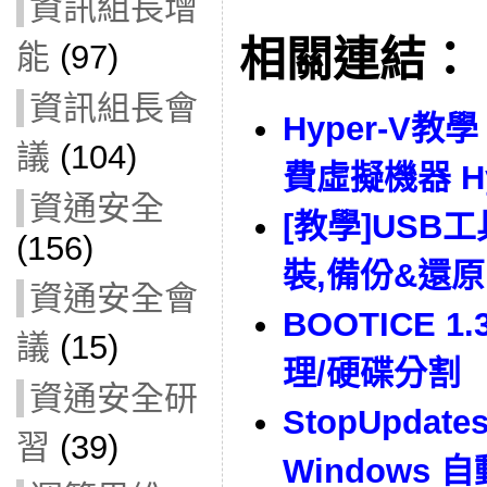
資訊組長增
相關連結：
能
(97)
資訊組長會
Hyper-V教學
議
(104)
費虛擬機器 Hy
資通安全
[教學]USB
(156)
裝,備份&還
資通安全會
BOOTICE 
議
(15)
理/硬碟分割
資通安全研
StopUpdat
習
(39)
Windows