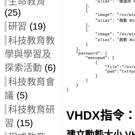
生命教育
            "alias": "維護用 P
        },

(25)
        {

            "image": "/os/win
            "alias": "啟動 Win
研習
(19)
        },

        {

            "image": "/os/win
科技教育教
            "alias": "啟動 Wi
        }

    ],

學與學習及
    "password": {

        "menupwd": [

            {

探索活動
(6)
                "file":"/os/w
                "pwd":"txt#pa
            }

科技教育會
        ]

    }

}
議
(5)
科技教育研
VHDX指令
習
(15)
建立動態大小 V