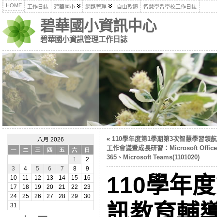
HOME
工作日誌
碧華國小
網路管理
自由軟體
智慧學習學校工作日誌
碧華國小資訊中心
碧華國小資訊管理工作日誌
«
110學年度第1學期第3次智慧學習領
八月 2026
工作會議暨成長研習：Microsoft Office
一
二
三
四
五
六
日
365、Microsoft Teams(1101020)
1
2
3
4
5
6
7
8
9
110學年
10
11
12
13
14
15
16
17
18
19
20
21
22
23
24
25
26
27
28
29
30
訊教育輔導
31