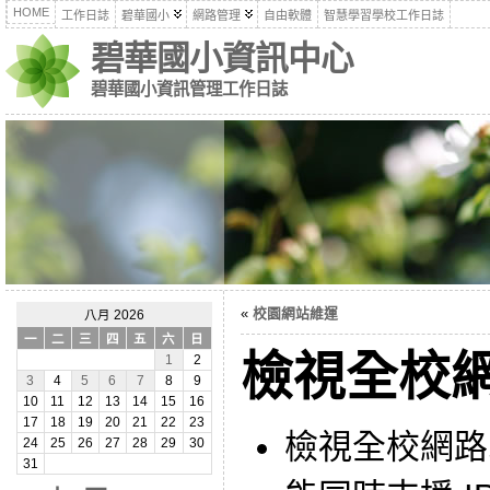
HOME
工作日誌
碧華國小
網路管理
自由軟體
智慧學習學校工作日誌
碧華國小資訊中心
碧華國小資訊管理工作日誌
«
校園網站維運
八月 2026
一
二
三
四
五
六
日
檢視全校
1
2
3
4
5
6
7
8
9
10
11
12
13
14
15
16
17
18
19
20
21
22
23
檢視全校網路
24
25
26
27
28
29
30
31