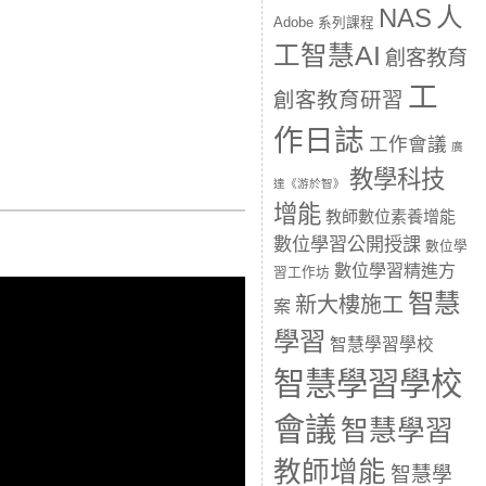
人
NAS
Adobe 系列課程
工智慧AI
創客教育
工
創客教育研習
作日誌
工作會議
廣
教學科技
達《游於智》
增能
教師數位素養增能
數位學習公開授課
數位學
數位學習精進方
習工作坊
智慧
新大樓施工
案
學習
智慧學習學校
智慧學習學校
會議
智慧學習
教師增能
智慧學