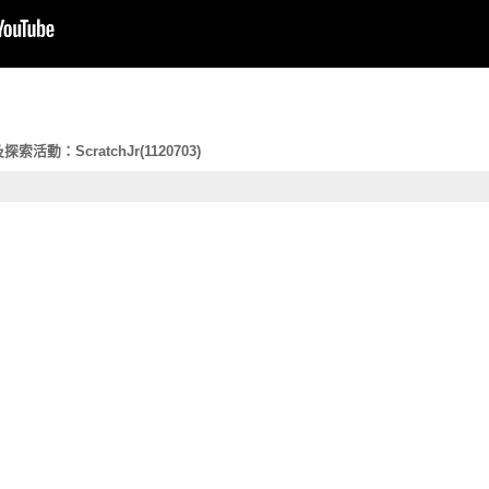
動：ScratchJr(1120703)
習