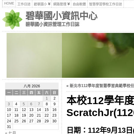
HOME
工作日誌
碧華國小
網路管理
自由軟體
智慧學習學校工作日誌
碧華國小資訊中心
碧華國小資訊管理工作日誌
«
新北市112學年度智慧學習典範學校任務說
八月 2026
一
二
三
四
五
六
日
本校112學年
1
2
3
4
5
6
7
8
9
ScratchJr(112
10
11
12
13
14
15
16
17
18
19
20
21
22
23
24
25
26
27
28
29
30
31
日期：112年9月13日
« 七月