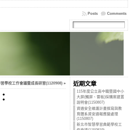
Posts
Comments
近期文章
習學校工作會議暨成長研習(1120908)
»
115年度公立高中職暨國中小
：
大屏(觸屏、雷板)採購案建置
說明會(1150807)
資通安全維護計畫撰寫與教
育體系資安通報應變處理
(1150807)
新北市智慧學習典範學校工
作會議(1150819)