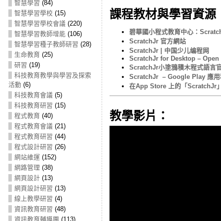
智慧學習
(84)
課程教材與學習資源
智慧學習學校
(15)
智慧學習學校會議
(220)
碧華國小程式教育中心：Scratch
智慧學習教師增能
(106)
ScratchJr 官方網站
智慧學習種子教師研習
(28)
ScratchJr | 中国少儿编程网
生命教育
(25)
ScratchJr for Desktop – Ope
研習
(19)
ScratchJr小塗鴉積木程式語
科技教育教學與學習及探索
ScratchJr – Google Play 
活動
(6)
在App Store 上的「ScratchJr」
科技教育會議
(5)
科技教育研習
(15)
教學影片：
程式教育
(40)
程式教育會議
(21)
程式教育研習
(44)
程式設計研習
(26)
網站維運
(152)
網路管理
(38)
網頁設計
(13)
網頁設計研習
(13)
線上教學研習
(4)
資訊教育研習
(48)
資訊教育輔導團
(113)