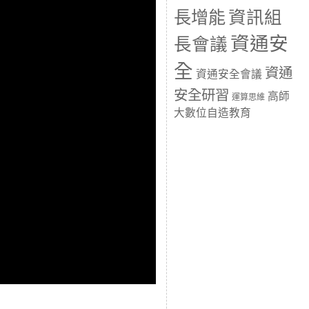
長增能
資訊組
資通安
長會議
全
資通
資通安全會議
安全研習
高師
運算思維
大數位自造教育