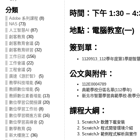
分類
時間：下午 1:30 – 4:
Adobe 系列課程
(8)
NAS
(73)
地點：電腦教室(一)
人工智慧AI
(87)
創客教育
(30)
創客教育會議
(2)
簽到單：
創客教育研習
(32)
工作日誌
(156)
1120913_112學年度第1學
工作會議
(22)
工程會議
(2)
公文與附件：
廣達《游於智》
(5)
教學科技增能
(56)
112E0004789
教師數位增能
(5)
典範學校分區名單(112學年)
教師數位素養增能
(13)
新北市智慧學習典範學校-教學
數位學習公開授課
(20)
數位學習工作坊
(8)
課程大綱：
數位學習精進方案
(16)
數位學習高峰會
(2)
ScratchJr 軟體下載安裝
ScratchJr 程式開發環境介紹
數學教育
(1)
ScratchJr 範例程式解析與實作
新大樓施工
(36)