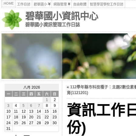
HOME
工作日誌
碧華國小
網路管理
自由軟體
智慧學習學校工作日誌
碧華國小資訊中心
碧華國小資訊管理工作日誌
«
112學年縣市科技種子：主題2數位素
八月 2026
育(1121201)
一
二
三
四
五
六
日
1
2
資訊工作日
3
4
5
6
7
8
9
10
11
12
13
14
15
16
17
18
19
20
21
22
23
份)
24
25
26
27
28
29
30
31