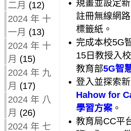
規畫並設定新
二月
(12)
註冊無線網路
2024 年 十
標籤紙。
一月
(13)
完成本校5G
2024 年 十
15日教授入
月
(15)
教育部
5G智
2024 年 九
登入並探索新
月
(17)
Hahow for
2024 年 八
學習方案
。
月
(26)
教育局CC平台
2024 年 七