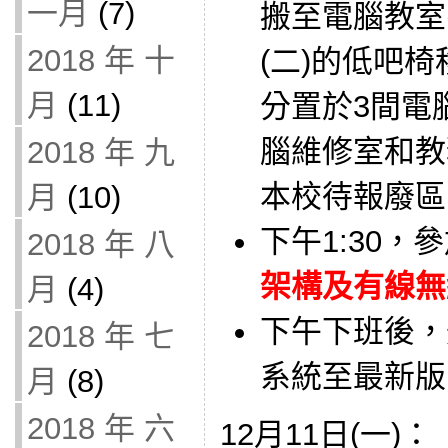
一月
(7)
搬至電腦教室
2018 年 十
(二)的低吧
月
(11)
分置於3間電
腦維修室和教
2018 年 九
本校待報廢區
月
(10)
下午1:30，
2018 年 八
架構及有線無線
月
(4)
下午下班後，
2018 年 七
系統至最新版：i
月
(8)
2018 年 六
12月11日(一)：