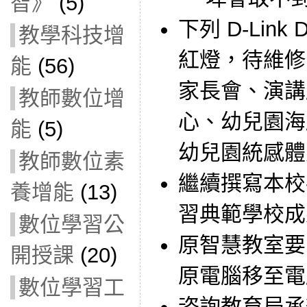
智》
(5)
下列 D-Link
教學科技增
紅燈，待維修
能
(56)
家長會、演講
教師數位增
心、幼兒園海
能
(5)
幼兒園統感體
教師數位素
繼續撰寫本校
養增能
(13)
習典範學校成
數位學習公
原智慧教室要
開授課
(20)
原電腦移至電
數位學習工
咨詢教育局承