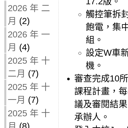
17.2版。
2026 年 二
觸控筆拆
月
(2)
飽電，集
2026 年 一
組。
月
(4)
設定W車新
2025 年 十
機。
二月
(7)
審查完成10
2025 年 十
課程計畫，每
一月
(7)
議及審閱結果
2025 年 十
承辦人。
月
(8)