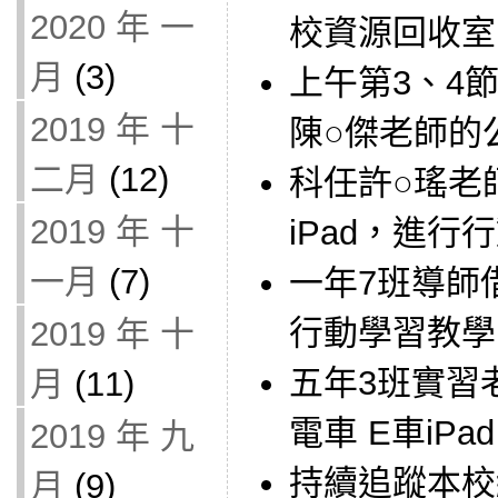
2020 年 一
校資源回收室
月
(3)
上午第3、4
2019 年 十
陳○傑老師的
二月
(12)
科任許○瑤老
2019 年 十
iPad，進行
一月
(7)
一年7班導師借用
行動學習教學
2019 年 十
五年3班實習
月
(11)
電車 E車iP
2019 年 九
持續追蹤本校
月
(9)