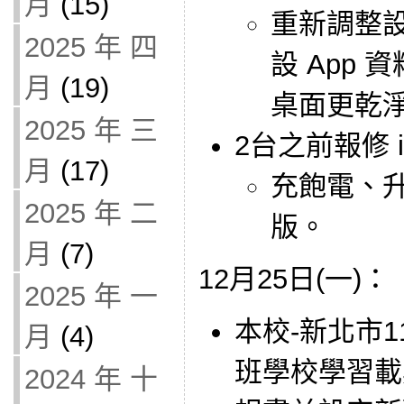
月
(15)
重新調整
2025 年 四
設 App 資
月
(19)
桌面更乾
2025 年 三
2台之前報修 
月
(17)
充飽電、
2025 年 二
版。
月
(7)
12月25日(一)：
2025 年 一
本校-新北市
月
(4)
班學校學習載具
2024 年 十