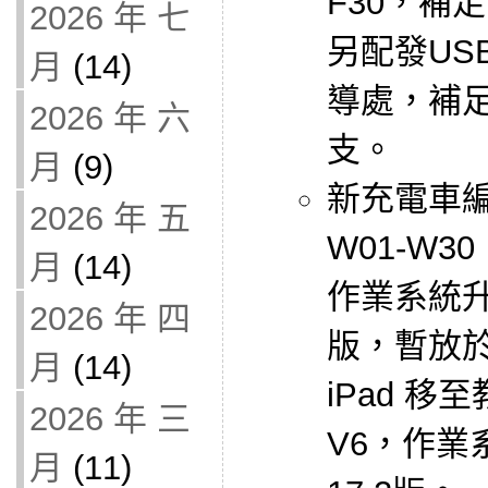
F30，補足
2026 年 七
另配發US
月
(14)
導處，補足
2026 年 六
支。
月
(9)
新充電車編號
2026 年 五
W01-W
月
(14)
作業系統升級
2026 年 四
版，暫放於
月
(14)
iPad 移
2026 年 三
V6，作業系
月
(11)