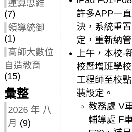
iPad F01-
運算思維
許多APP一
(7)
決，系統重置
領導統御
(1)
定，重新納管
高師大數位
上午，本校-
自造教育
校暨增班學校
(15)
工程師至校點
彙整
裝設定。
教務處 V車 
2026 年 八
輔導處 F
月
(9)