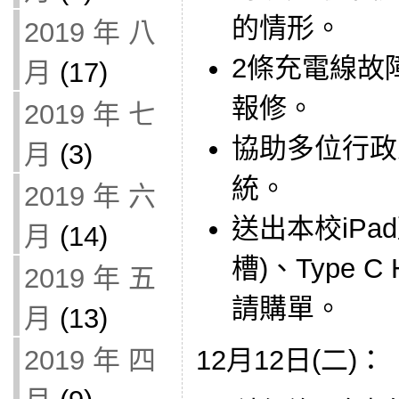
的情形。
2019 年 八
2條充電線故
月
(17)
報修。
2019 年 七
協助多位行政
月
(3)
統。
2019 年 六
送出本校iPa
月
(14)
槽)、Type 
2019 年 五
請購單。
月
(13)
12月12日(二)：
2019 年 四