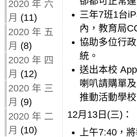
卻都可正常運
2020 年 六
三年7班1台i
月
(11)
內，教育局C
2020 年 五
協助多位行政
月
(8)
統。
2020 年 四
送出本校 Appl
月
(12)
喇叭請購單及
2020 年 三
推動活動學校
月
(9)
12月13日(三)：
2020 年 二
月
(10)
上午7:40