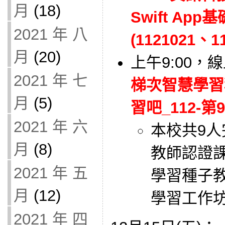
月
(18)
Swift A
2021 年 八
(1121021、1
月
(20)
上午9:00，
2021 年 七
梯次智慧學習
月
(5)
習吧_112-第
2021 年 六
本校共9人
月
(8)
教師認證
2021 年 五
學習種子
月
(12)
學習工作坊
2021 年 四