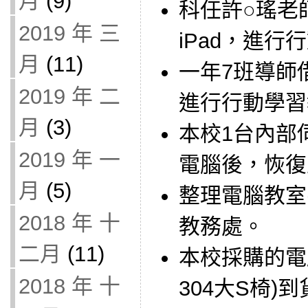
月
(9)
科任許○瑤老
2019 年 三
iPad，進行
月
(11)
一年7班導師借
2019 年 二
進行行動學習
月
(3)
本校1台內部
2019 年 一
電腦後，恢復
月
(5)
整理電腦教室
2018 年 十
教務處。
二月
(11)
本校採購的電
2018 年 十
304大S椅