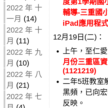
度第1學期國
2022 年 十
輔導-三重國
一月
(14)
iPad應用程式
2022 年 十
12月19日(二)：
月
(11)
上午，至仁愛
2022 年 九
月份三重區資
月
(10)
(1121219)
2022 年 八
二年5班教室
月
(21)
黑頻，已向宏
2022 年 七
反映。
月
(4)