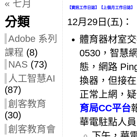
« 七月
【
資訊工作日誌
】【
上個月工作日誌
】
分類
12月29日(五)：
Adobe 系列
體育器材室交換器
課程
(8)
0530，智
NAS
(73)
態，網路 Pi
人工智慧AI
換器，但接在
(87)
正常上網，疑
創客教育
育局CC平台
(30)
華電駐點人員
創客教育會
下午，華