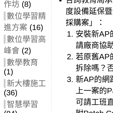
作坊
(8)
度設備延保暨
數位學習精
採購案」：
進方案
(16)
安裝新AP
數位學習高
請廠商協
峰會
(2)
若原舊A
數學教育
拆除嗎？
(1)
新AP的網
新大樓施工
上一案的Pat
(36)
可請工班直接
智慧學習