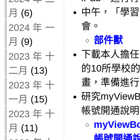
中午，「學習
月
(6)
會。
2024 年 一
部件獸
月
(9)
下載本人擔任
2023 年 十
的10所學校
二月
(13)
畫，準備進行
2023 年 十
研究myVie
一月
(15)
帳號開通說明
2023 年 十
myView
月
(11)
帳號開通