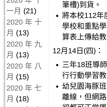
2020 年 十
筆槽)到貨。
一月
(21)
將本校112
2020 年 十
學校和重點學
月
(13)
算表上傳給教
2020 年 九
12月14日(四)：
月
(13)
三年18班導師借
2020 年 八
行行動學習教
月
(15)
幼兒園海豚班教
2020 年 七
離線，但網路
月
(18)