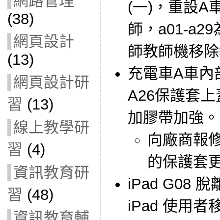
網路管理
(一)，重設A
(38)
師，a01-a
網頁設計
師教師機移除
(13)
充電車A車內
網頁設計研
A26保護套
習
(13)
加膠帶加強。
線上教學研
向廠商報
習
(4)
的保護套
資訊教育研
iPad G0
習
(48)
iPad 使用
資訊教育輔