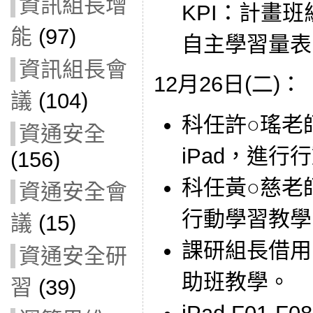
資訊組長增
KPI：計畫
能
(97)
自主學習量表
資訊組長會
12月26日(二)：
議
(104)
科任許○瑤老
資通安全
iPad，進行
(156)
科任黃○慈老師
資通安全會
行動學習教學
議
(15)
課研組長借用 
資通安全研
助班教學。
習
(39)