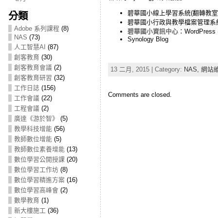
碧華國小線上學習系統(翻轉教室) 
分類
碧華國小行政與教學檔案管理系統：
Adobe 系列課程
(8)
碧華國小資訊中心
：WordPress
NAS
(73)
Synology Blog
人工智慧AI
(87)
創客教育
(30)
創客教育會議
(2)
13 二月, 2015 | Category:
NAS,
網站
創客教育研習
(32)
工作日誌
(156)
Comments are closed.
工作會議
(22)
工程會議
(2)
廣達《游於智》
(5)
教學科技增能
(56)
教師數位增能
(5)
教師數位素養增能
(13)
數位學習公開授課
(20)
數位學習工作坊
(8)
數位學習精進方案
(16)
數位學習高峰會
(2)
數學教育
(1)
新大樓施工
(36)