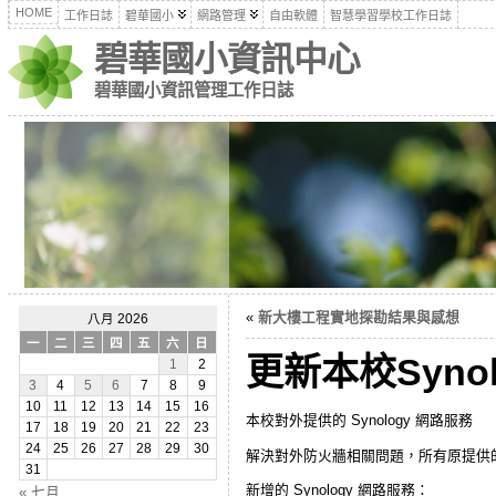
HOME
工作日誌
碧華國小
網路管理
自由軟體
智慧學習學校工作日誌
碧華國小資訊中心
碧華國小資訊管理工作日誌
«
新大樓工程實地探勘結果與感想
八月 2026
一
二
三
四
五
六
日
更新本校Synol
1
2
3
4
5
6
7
8
9
10
11
12
13
14
15
16
本校對外提供的 Synology 網路服務
17
18
19
20
21
22
23
24
25
26
27
28
29
30
解決對外防火牆相關問題，所有原提供的 
31
新增的 Synology 網路服務：
« 七月