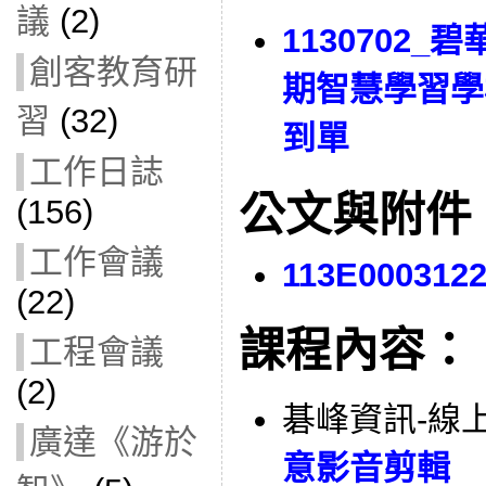
議
(2)
1130702_
創客教育研
期智慧學習學
習
(32)
到單
工作日誌
公文與附件
(156)
工作會議
113E000312
(22)
課程內容：
工程會議
(2)
碁峰資訊-線
廣達《游於
意影音剪輯