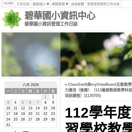
HOME
工作日誌
碧華國小
網路管理
自由軟體
智慧學習學校工作日誌
碧華國小資訊中心
碧華國小資訊管理工作日誌
«
ClassSwift與myViewBoard互動教
八月 2026
力應用（進階）（113暑期教師教學科
一
二
三
四
五
六
日
培訓課程）(1130705)
1
2
3
4
5
6
7
8
9
112學年
10
11
12
13
14
15
16
17
18
19
20
21
22
23
24
25
26
27
28
29
30
習學校教
31