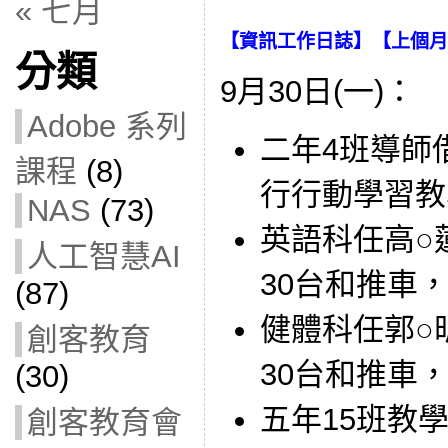
« 七月
【
資訊工作日誌
】【
上個月
分類
9月30日(一)：
Adobe 系列
二年4班導師借用
課程
(8)
行行動學習教
NAS
(73)
英語科任高○蓮
人工智慧AI
30台和推車
(87)
健體科任郭○昕
創客教育
30台和推車
(30)
五年15班教學用
創客教育會