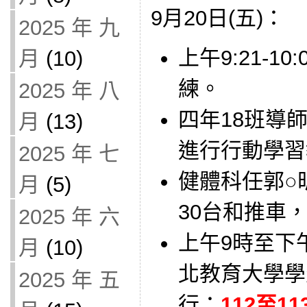
9月20日(五)：
2025 年 九
上午9:21-1
月
(10)
練。
2025 年 八
四年18班導師借
月
(13)
進行行動學習
2025 年 七
健體科任郭○昕
月
(5)
30台和推車
2025 年 六
上午9時至下
月
(10)
北教育大學學
2025 年 五
行：
112至1