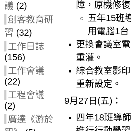
障，原機修復
議
(2)
五年15班
創客教育研
用電腦1台
習
(32)
更換會議室電
工作日誌
(156)
重灌。
綜合教室影印
工作會議
(22)
重新設定。
工程會議
9月27日(五)：
(2)
四年18班導師借
廣達《游於
進行行動學習