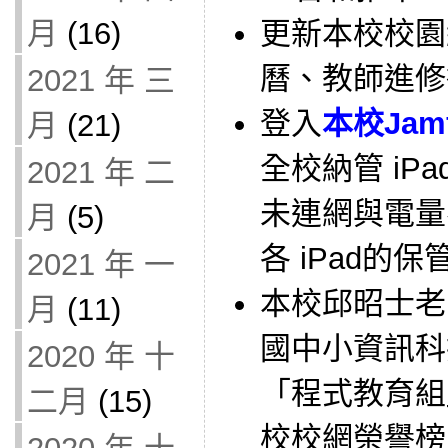
月
(16)
更新本校校園
曆、教師進修
2021 年 三
登入
本校Jam
月
(21)
全校納管 iPa
2021 年 二
未連網與電量
月
(5)
各 iPad的
2021 年 一
本校邱昭士老
月
(11)
國中小資訊科
2020 年 十
「程式教育組
二月
(15)
校校網榮譽榜