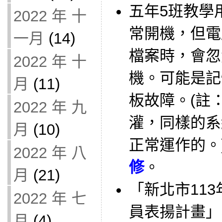
五年5班教學用
2022 年 十
常開機，但電
一月
(14)
檔案時，會忽
2022 年 十
機。可能是記
月
(11)
板故障。(註
2022 年 九
灌，同樣的系
月
(10)
正常運作的。
2022 年 八
修
。
月
(21)
「新北市11
2022 年 七
員表揚計畫」
月
(4)