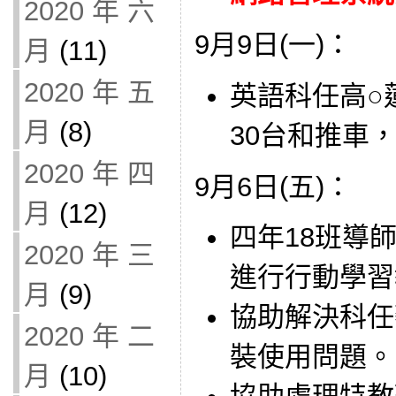
2020 年 六
9月9日(一)：
月
(11)
2020 年 五
英語科任高○蓮
月
(8)
30台和推車
2020 年 四
9月6日(五)：
月
(12)
四年18班導師借
2020 年 三
進行行動學習
月
(9)
協助解決科任
2020 年 二
裝使用問題。
月
(10)