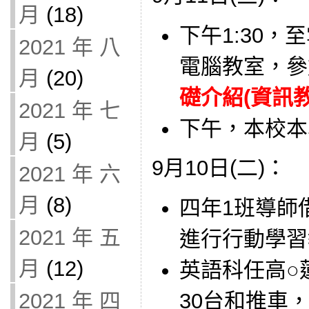
月
(18)
下午1:30，
2021 年 八
電腦教室，參
月
(20)
礎介紹(資訊教師
2021 年 七
下午，本校本
月
(5)
9月10日(二)：
2021 年 六
月
(8)
四年1班導師借用
2021 年 五
進行行動學習
月
(12)
英語科任高○蓮
2021 年 四
30台和推車