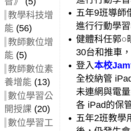
智》
(5)
五年9班導師借用
教學科技增
進行行動學習
能
(56)
健體科任郭○昕
教師數位增
30台和推車
能
(5)
登入
本校Jam
教師數位素
全校納管 iPa
養增能
(13)
未連網與電量
數位學習公
各 iPad的
開授課
(20)
五年2班教學
數位學習工