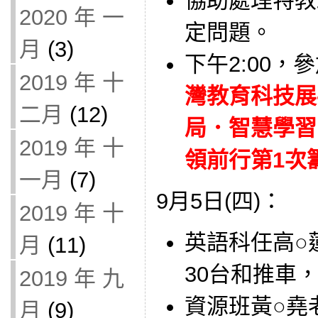
協助處理特教班
2020 年 一
定問題。
月
(3)
下午2:00，
2019 年 十
灣教育科技展
二月
(12)
局．智慧學習
2019 年 十
領前行第1次籌備
一月
(7)
9月5日(四)：
2019 年 十
英語科任高○蓮
月
(11)
30台和推車
2019 年 九
資源班黃○堯老師
月
(9)