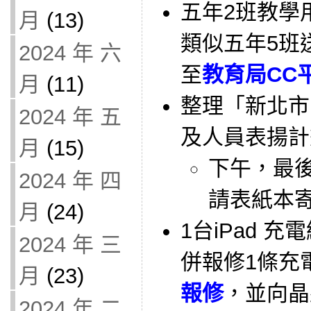
五年2班教學用
月
(13)
類似五年5班
2024 年 六
至
教育局CC
月
(11)
整理「新北市
2024 年 五
及人員表揚計
月
(15)
下午，最
2024 年 四
請表紙本
月
(24)
1台iPad 
2024 年 三
併報修1條充
月
(23)
報修
，並向晶
2024 年 二