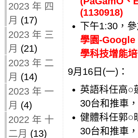
(PaGamO、Ez
2023 年 四
(1130918)
月
(17)
下午1:30，
2023 年 三
學園-Google
月
(21)
學科技增能培訓
2023 年 二
9月16日(一)：
月
(14)
英語科任高○蓮
2023 年 一
30台和推車
月
(4)
健體科任郭○昕
2022 年 十
30台和推車
二月
(13)