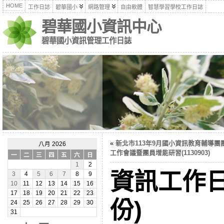
HOME
工作日誌
碧華國小
網路管理
自由軟體
智慧學習學校工作日誌
碧華國小資訊中心
碧華國小資訊管理工作日誌
«
新北市113年9月國小資訊教育輔導團
八月 2026
工作會議暨團員增能研習(1130903)
一
二
三
四
五
六
日
1
2
資訊工作日
3
4
5
6
7
8
9
10
11
12
13
14
15
16
17
18
19
20
21
22
23
份)
24
25
26
27
28
29
30
31