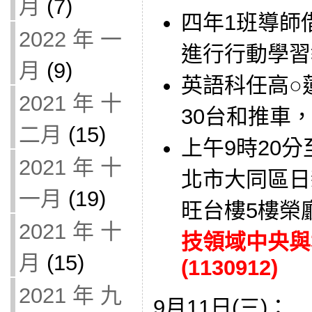
月
(7)
四年1班導師借用
2022 年 一
進行行動學習
月
(9)
英語科任高○蓮
2021 年 十
30台和推車
二月
(15)
上午9時20分
2021 年 十
北市大同區日
一月
(19)
旺台樓5樓榮
2021 年 十
技領域中央與
月
(15)
(1130912)
2021 年 九
9月11日(三)：