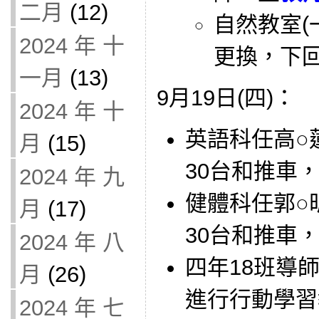
二月
(12)
自然教室(
2024 年 十
更換，下
一月
(13)
9月19日(四)：
2024 年 十
英語科任高○蓮
月
(15)
30台和推車
2024 年 九
健體科任郭○昕
月
(17)
30台和推車
2024 年 八
四年18班導師借
月
(26)
進行行動學習
2024 年 七