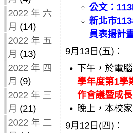
公文：113E
2022 年 六
新北市11
月
(14)
員表揚計
2022 年 五
9月13日(五)：
月
(13)
2022 年 四
下午，於電腦
月
(9)
學年度第1學
作會議暨成長研習
2022 年 三
晚上，本校家
月
(21)
2022 年 二
9月12日(四)：