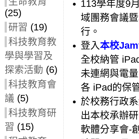
生命教育
113學年度
(25)
域團務會議暨
研習
(19)
行。
科技教育教
登入
本校Jam
學與學習及
全校納管 iPa
探索活動
(6)
未連網與電量
科技教育會
各 iPad的
議
(5)
於校務行政系
科技教育研
出本校承辦研
習
(15)
軟體分享會-