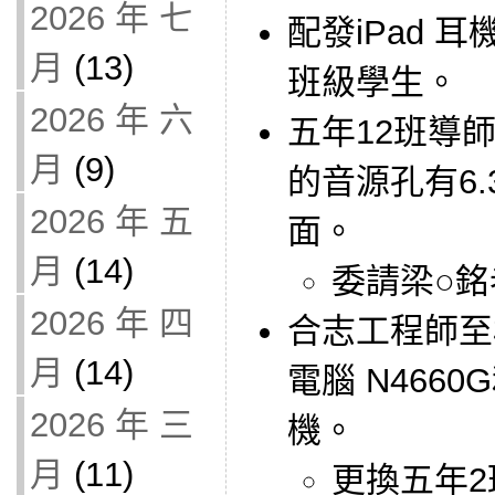
2026 年 七
配發iPad 
月
(13)
班級學生。
2026 年 六
五年12班導
月
(9)
的音源孔有6
2026 年 五
面。
月
(14)
委請梁○
2026 年 四
合志工程師至
月
(14)
電腦 N466
2026 年 三
機。
月
(11)
更換五年