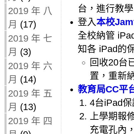
台，進行教學
2019 年 八
登入
本校Jam
月
(17)
全校納管 iPa
2019 年 七
知各 iPad
月
(3)
回收20台已
2019 年 六
置，重新
月
(14)
教育局CC平
2019 年 五
4台iPa
月
(13)
上學期報修
2019 年 四
充電孔內