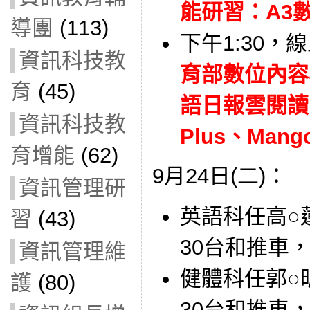
能研習：A3數位
導團
(113)
下午1:30，
資訊科技教
育部數位內容
育
(45)
語日報雲閱讀、
資訊科技教
Plus、Mango
育增能
(62)
9月24日(二)：
資訊管理研
英語科任高○蓮
習
(43)
30台和推車
資訊管理維
健體科任郭○昕
護
(80)
30台和推車