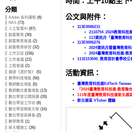
時間：上午10點至下
分類
公文與附件：
Adobe 系列課程
(8)
NAS
(73)
113E0006231
人工智慧AI
(87)
2110754_2024教育
創客教育
(30)
113資訊月「臺灣教育
創客教育會議
(2)
113E0006276
創客教育研習
(32)
2024資訊月暨臺灣教育
工作日誌
(156)
2024臺灣教育科技展-
1132153690_教育部計畫學校公
工作會議
(22)
工程會議
(2)
活動資訊：
廣達《游於智》
(5)
教學科技增能
(56)
臺灣教育科技展EdTech Taiwan
教師數位增能
(5)
「2024臺灣教育科技展-教育聯合
教師數位素養增能
(13)
113年度臺灣教育科技展新北展區工
數位學習公開授課
(20)
新北展區 VTuber 體驗
數位學習工作坊
(8)
數位學習精進方案
(16)
數位學習高峰會
(2)
數學教育
(1)
新大樓施工
(36)