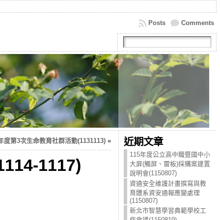
Posts
Comments
近期文章
年度第3次生命教育社群活動(1131113)
»
115年度公立高中職暨國中小
4-1117)
大屏(觸屏、雷板)採購案建置
說明會(1150807)
資通安全維護計畫撰寫與教
育體系資安通報應變處理
(1150807)
新北市智慧學習典範學校工
作會議(1150819)