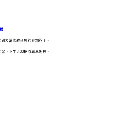
樣
簽到表當作教科展的參加證明。
！
發，下午3:00搭原專車返校。