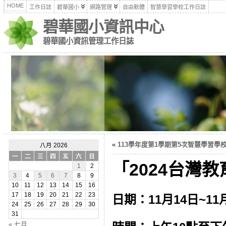
HOME
工作日誌
碧華國小
網路管理
自由軟體
智慧學習學校工作日誌
碧華國小資訊中心
碧華國小資訊管理工作日誌
«
113學年度第1學期第5次智慧學習學校工
八月 2026
一
二
三
四
五
六
日
「2024台灣教育
1
2
3
4
5
6
7
8
9
10
11
12
13
14
15
16
17
18
19
20
21
22
23
日期：11月14日~11
24
25
26
27
28
29
30
31
« 七月