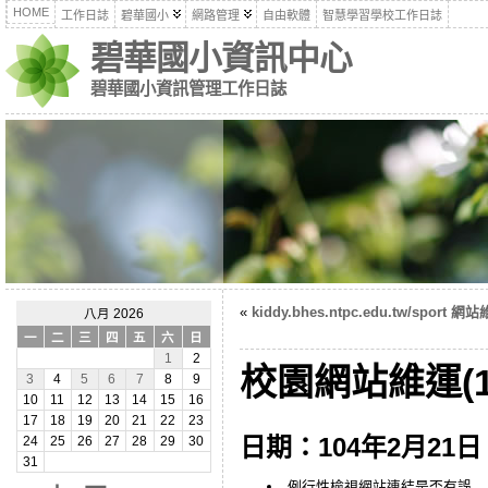
HOME
工作日誌
碧華國小
網路管理
自由軟體
智慧學習學校工作日誌
碧華國小資訊中心
碧華國小資訊管理工作日誌
«
kiddy.bhes.ntpc.edu.tw/sport 網
八月 2026
一
二
三
四
五
六
日
1
2
校園網站維運(10
3
4
5
6
7
8
9
10
11
12
13
14
15
16
17
18
19
20
21
22
23
日期：104年2月21日
24
25
26
27
28
29
30
31
例行性檢視網站連結是否有誤