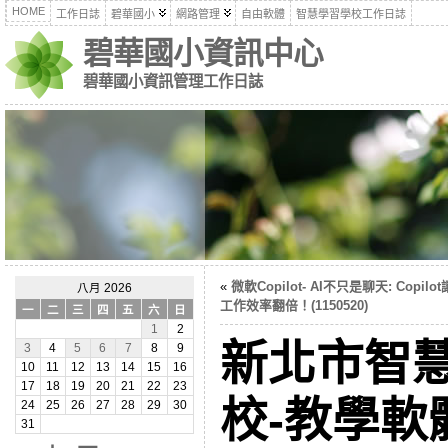
HOME
工作日誌
碧華國小
網路管理
自由軟體
智慧學習學校工作日誌
碧華國小資訊中心
碧華國小資訊管理工作日誌
«
微軟Copilot- AI不只是聊天: Copilo
八月 2026
工作效率翻倍！(1150520)
一
二
三
四
五
六
日
1
2
新北市智
3
4
5
6
7
8
9
10
11
12
13
14
15
16
17
18
19
20
21
22
23
校-教學軟
24
25
26
27
28
29
30
31