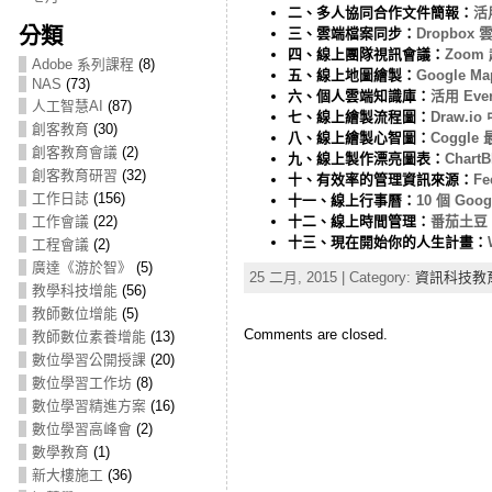
二、多人協同合作文件簡報：
活
分類
三、雲端檔案同步：
Dropbo
四、線上團隊視訊會議：
Zoo
Adobe 系列課程
(8)
五、線上地圖繪製：
Google M
NAS
(73)
六、個人雲端知識庫：
活用 Ev
人工智慧AI
(87)
七、線上繪製流程圖：
Draw.
創客教育
(30)
八、線上繪製心智圖：
Cogg
創客教育會議
(2)
九、線上製作漂亮圖表：
Char
創客教育研習
(32)
十、有效率的管理資訊來源：
F
工作日誌
(156)
十一、線上行事曆：
10 個 G
工作會議
(22)
十二、線上時間管理：
番茄土豆：
十三、現在開始你的人生計畫：
工程會議
(2)
廣達《游於智》
(5)
25 二月, 2015 | Category:
資訊科技教
教學科技增能
(56)
教師數位增能
(5)
Comments are closed.
教師數位素養增能
(13)
數位學習公開授課
(20)
數位學習工作坊
(8)
數位學習精進方案
(16)
數位學習高峰會
(2)
數學教育
(1)
新大樓施工
(36)