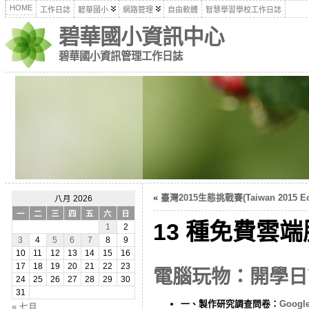
HOME
工作日誌
碧華國小
網路管理
自由軟體
智慧學習學校工作日誌
碧華國小資訊中心
碧華國小資訊管理工作日誌
«
臺灣2015生態挑戰賽(Taiwan 2015 Ec
八月 2026
一
二
三
四
五
六
日
13 種免費雲
1
2
3
4
5
6
7
8
9
10
11
12
13
14
15
16
17
18
19
20
21
22
23
電腦玩物：開學日
24
25
26
27
28
29
30
31
一、製作研究調查問卷：
Goog
« 七月