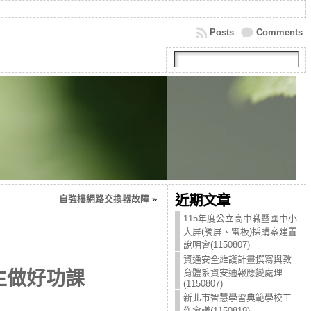
Posts
Comments
近期文章
自強樓網路交換器故障
»
115年度公立高中職暨國中小
大屏(觸屏、雷板)採購案建置
說明會(1150807)
資通安全維護計畫撰寫與教
育體系資安通報應變處理
生做好功課
(1150807)
新北市智慧學習典範學校工
作會議(1150819)