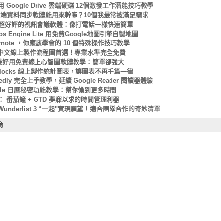
用 Google Drive 雲端硬碟 12個激發工作潛能技巧教學
x 雲端資料同步軟體能用來幹嘛？10個我最常被滿足需求
m 超好評的視訊會議軟體：像打電話一樣快速簡單
aps Engine Lite 用免費Google地圖引擎自製地圖
ernote ，你應該學會的 10 個特殊操作技巧教學
io 中文線上製作流程圖首選！專業水準完全免費
le 最好用免費線上心智圖軟體教學：簡單卻強大
tBlocks 線上製作統計圖表，讓圖表不再千篇一律
eedly 完全上手教學，延續 Google Reader 閱讀器體驗
oogle 日曆秘密功能教學：幫你偷到更多時間
 番茄鐘 + GTD 夢寐以求的時間管理利器
Wunderlist 3 “一起"實現願望！適合團隊合作的奇妙清單
育