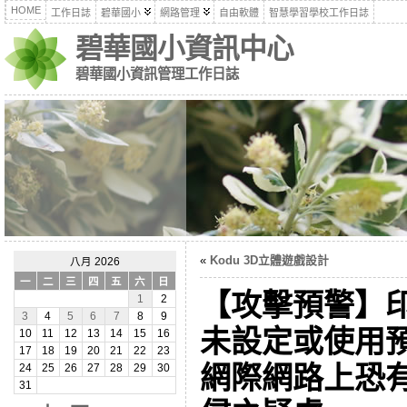
HOME
工作日誌
碧華國小
網路管理
自由軟體
智慧學習學校工作日誌
碧華國小資訊中心
碧華國小資訊管理工作日誌
«
Kodu 3D立體遊戲設計
八月 2026
一
二
三
四
五
六
日
【攻擊預警】
1
2
3
4
5
6
7
8
9
未設定或使用
10
11
12
13
14
15
16
17
18
19
20
21
22
23
網際網路上恐
24
25
26
27
28
29
30
31