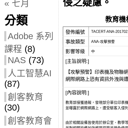
侵之疑慮。
« 七月
分類
教育機
發佈編號
TACERT-ANA-201702
Adobe 系列
事故類型
ANA-攻擊預警
課程
(8)
影響等級
中
NAS
(73)
[主旨說明:]
人工智慧AI
【攻擊預警】
印表機及物聯
網際網路上恐有資訊外洩與
(87)
[內容說明:]
創客教育
教育部接獲通報，
發現部分單位印表
(30)
並曝露於網際網路上，遭受駭客入侵
創客教育會
由於相關設備皆使用於辦公室、教學