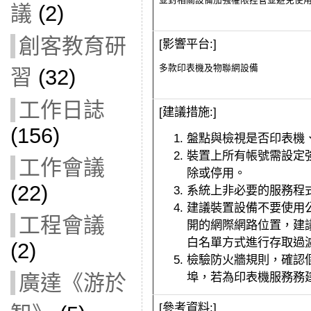
並對相關設備加強權限控管並避免使
議
(2)
創客教育研
[影響平台:]
多款印表機及物聯網設備
習
(32)
工作日誌
[建議措施:]
(156)
盤點與檢視是否印表機
裝置上所有帳號需設定
工作會議
除或停用。
(22)
系統上非必要的服務程
建議裝置設備不要使用
工程會議
開的網際網路位置，
建
白名單方式進行存取過
(2)
檢驗防火牆規則，確認
埠，
若為印表機服務務建議
廣達《游於
[參考資料:]