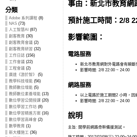
事由：新北市教育網
分類
Adobe 系列課程
(8)
預計施工時間：2/8 22:0
NAS
(73)
人工智慧AI
(87)
影響範圍：
創客教育
(30)
創客教育會議
(2)
創客教育研習
(32)
電路服務
工作日誌
(156)
工作會議
(22)
新北市教育網對外電路會有瞬斷情
工程會議
(2)
影響時間: 2/8 22:00 ~ 24:00
廣達《游於智》
(5)
教學科技增能
(56)
網路服務
教師數位增能
(5)
教師數位素養增能
(13)
以上電路於施工期間2 小時，
數位學習公開授課
(20)
影響時間: 2/8 22:00 ~ 24:00
數位學習工作坊
(8)
數位學習精進方案
(16)
說明
數位學習高峰會
(2)
數學教育
(1)
主旨: 開學前網路骨幹備援測試。
新大樓施工
(36)
施工時間 : 2017/02/08(三) 22:00~24:00