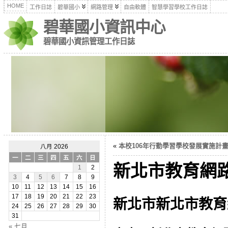
HOME
工作日誌
碧華國小
網路管理
自由軟體
智慧學習學校工作日誌
碧華國小資訊中心
碧華國小資訊管理工作日誌
«
本校106年行動學習學校發展實施計畫
八月 2026
一
二
三
四
五
六
日
新北市教育網路
1
2
3
4
5
6
7
8
9
10
11
12
13
14
15
16
17
18
19
20
21
22
23
新北市新北市教育
24
25
26
27
28
29
30
31
« 七月