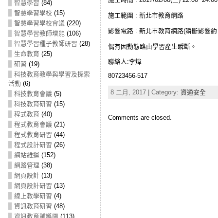
智慧學習
(84)
智慧學習學校
(15)
施工範圍 : 新北市教育網路
智慧學習學校會議
(220)
影響電路 : 新北市教育網路(瞬斷影響約 
智慧學習教師增能
(106)
智慧學習種子教師研習
(28)
偶有因動態路由學習產生瞬斷。
生命教育
(25)
聯絡人:李煒
研習
(19)
科技教育教學與學習及探索
80723456-517
活動
(6)
8 二月, 2017 | Category:
資通安全
科技教育會議
(5)
科技教育研習
(15)
程式教育
(40)
Comments are closed.
程式教育會議
(21)
程式教育研習
(44)
程式設計研習
(26)
網站維運
(152)
網路管理
(38)
網頁設計
(13)
網頁設計研習
(13)
線上教學研習
(4)
資訊教育研習
(48)
資訊教育輔導團
(113)