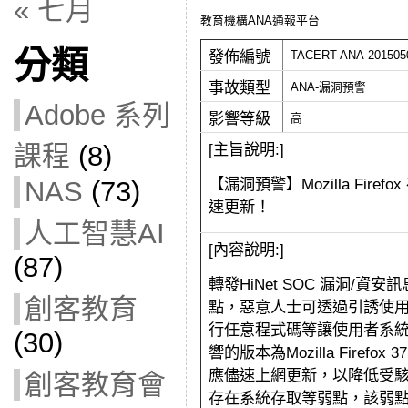
« 七月
教育機構ANA通報平台
分類
發佈編號
TACERT-ANA-201505
事故類型
ANA-漏洞預警
Adobe 系列
影響等級
高
課程
(8)
[主旨說明:]
【漏洞預警】Mozilla Fi
NAS
(73)
速更新！
人工智慧AI
[內容說明:]
(87)
轉發HiNet SOC 漏洞/資安訊息
創客教育
點，
惡意人士可透過引誘使
行任意程式碼等讓使用者系
(30)
響的版本為Mozilla Firefox
應儘速上網更新，以降低受駭風險。
創客教育會
存在系統存取等弱點，該弱點