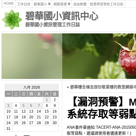
HOME
工作日誌
碧華國小
網路管理
自由軟體
智慧學習學校工作日誌
碧華國小資訊中心
碧華國小資訊管理工作日誌
«
碧華樓全棟及部份敬業樓的教室網路
八月 2026
一
二
三
四
五
六
日
【漏洞預警】Mozi
1
2
3
4
5
6
7
8
9
系統存取等弱
10
11
12
13
14
15
16
17
18
19
20
21
22
23
24
25
26
27
28
29
30
ANA事件單通知:TACERT-ANA-
20150
31
取等弱點，建議請使用者儘速更新！)