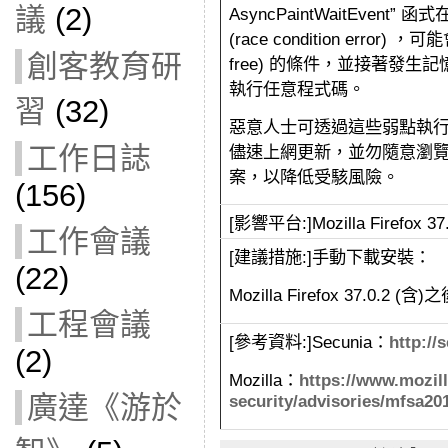
議
(2)
AsyncPaintWaitEve
(race condition error
創客教育研
free) 的條件，並接著發生
執行任意程式碼。
習
(32)
惡意人士可透過這些弱點執行任
工作日誌
儘速上網更新，
並勿隨意瀏
案，
以降低受駭風險。
(156)
[影響平台:]Mozilla Firefox 
工作會議
[建議措施:]手動下載安裝：
(22)
Mozilla Firefox 37.0.2 (
工程會議
[參考資料:]Secunia：
http://
(2)
Mozilla：
https://www.mozill
廣達《游於
security/advisories/mfsa20