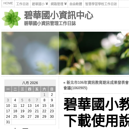
HOME
工作日誌
碧華國小
網路管理
自由軟體
智慧學習學校工作日誌
碧華國小資訊中心
碧華國小資訊管理工作日誌
«
新北市106年資訊教育期末成果發表
八月 2026
會議(1060905)
一
二
三
四
五
六
日
1
2
碧華國小
3
4
5
6
7
8
9
10
11
12
13
14
15
16
17
18
19
20
21
22
23
下載使用說明
24
25
26
27
28
29
30
31