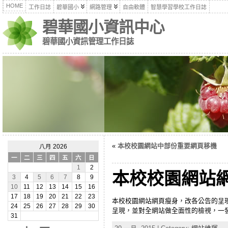
HOME
工作日誌
碧華國小
網路管理
自由軟體
智慧學習學校工作日誌
碧華國小資訊中心
碧華國小資訊管理工作日誌
«
本校校園網站中部份重要網頁移機
八月 2026
一
二
三
四
五
六
日
1
2
本校校園網站
3
4
5
6
7
8
9
10
11
12
13
14
15
16
17
18
19
20
21
22
23
本校校園網站網頁瘦身，改各公告的呈
24
25
26
27
28
29
30
呈現，並對全網站做全面性的檢視，一
31