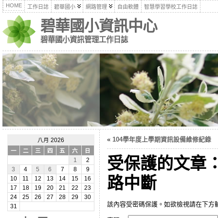
HOME
工作日誌
碧華國小
網路管理
自由軟體
智慧學習學校工作日誌
碧華國小資訊中心
碧華國小資訊管理工作日誌
«
104學年度上學期資訊設備維修紀錄
八月 2026
一
二
三
四
五
六
日
受保護的文章
1
2
3
4
5
6
7
8
9
路中斷
10
11
12
13
14
15
16
17
18
19
20
21
22
23
24
25
26
27
28
29
30
該內容受密碼保護。如欲檢視請在下方
31