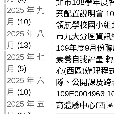
北市108學年
2025 年 九
案配置說明會 1
月
(10)
領航學校國小組
2025 年 八
市九大分區資訊
月
(13)
109年度9月份
2025 年 七
素養自我評量 
月
(5)
心(西區)辦理
2025 年 六
隊、公開課及跨
月
(10)
109E000496
2025 年 五
育體驗中心(西區)