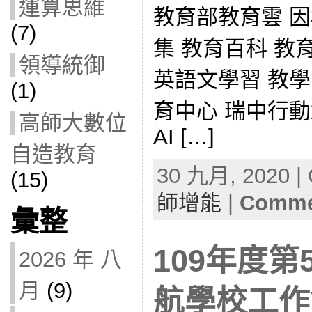
運算思維
教育部教育雲 因
(7)
集 教育百科 教
領導統御
英語文學習 教
(1)
育中心 瑞中行
高師大數位
AI […]
自造教育
30 九月, 2020 | 
(15)
師增能
|
Commen
彙整
109年度
2026 年 八
月
(9)
航學校工作