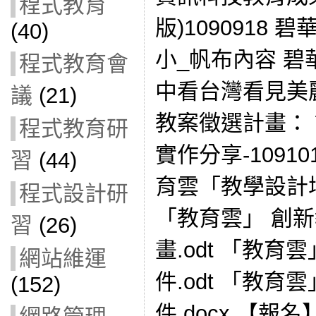
程式教育
版)1090918
(40)
小_帆布內容 碧
程式教育會
中看台灣看見美
議
(21)
教案徵選計畫：
程式教育研
實作分享-1091
習
(44)
育雲「教學設計增能
程式設計研
「教育雲」 創
習
(26)
畫.odt 「教育
網站維運
件.odt 「教育
(152)
件.docx 【