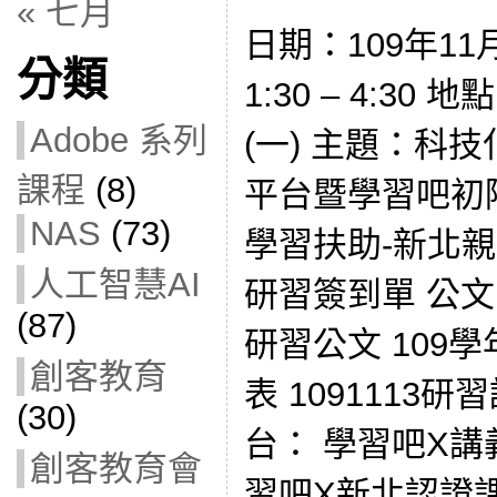
« 七月
日期：109年11
分類
1:30 – 4:3
Adobe 系列
(一) 主題：科
課程
(8)
平台暨學習吧初
NAS
(73)
學習扶助-新北
人工智慧AI
研習簽到單 公文
(87)
研習公文 109
創客教育
表 1091113
(30)
台： 學習吧X講義
創客教育會
習吧X新北認證