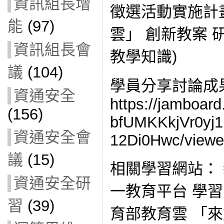
資訊組長增
徵選活動實施計畫.
能
(97)
雲」 創新教案 
資訊組長會
教學知識)
議
(104)
學員分享討論成
資通安全
https://jamboar
(156)
bfUMKKkjVr0y
資通安全會
12Di0Hwc/viewe
議
(15)
相關學習網站：
資通安全研
一教育平台 學習吧
習
(39)
育部教育雲 「