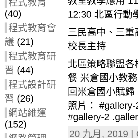
教室教學應用 11:1
程式教育
(40)
12:30 北區行
程式教育會
三民高中、三重
議
(21)
校長主持
程式教育研
北區策略聯盟各校代表
習
(44)
餐 米倉國小教務處 
程式設計研
回米倉國小賦歸
習
(26)
照片： #gallery-2 
網站維運
#gallery-2 .galle
(152)
20 九月, 2019 | 