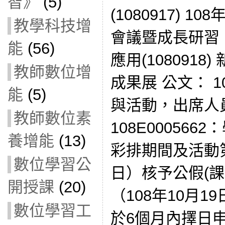
智》
(5)
(1080917) 
教學科技增
會議暨成長研習
能
(56)
應用(1080918
教師數位增
成果展 公文： 10
能
(5)
與活動，出席人
教師數位素
108E00056
養增能
(13)
彩排期間及活動第
數位學習公
日）核予公假(課
開授課
(20)
（108年10月
數位學習工
於6個月內擇日申