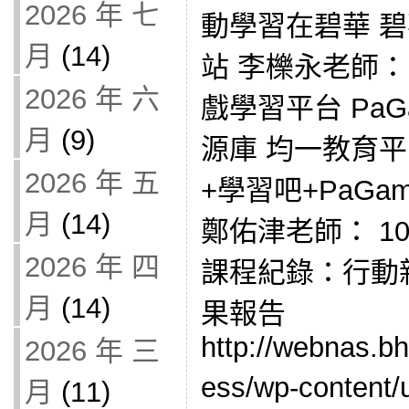
2026 年 七
動學習在碧華 
月
(14)
站 李櫟永老師：
2026 年 六
戲學習平台 PaGa
月
(9)
源庫 均一教育
2026 年 五
+學習吧+PaGam
月
(14)
鄭佑津老師： 1
2026 年 四
課程紀錄：行動
月
(14)
果報告
http://webnas.b
2026 年 三
ess/wp-content
月
(11)