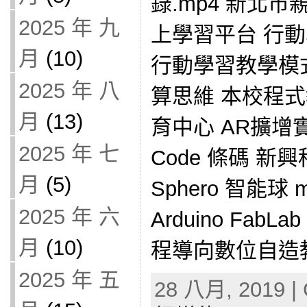
錄.mp4 新北
2025 年 九
上學習平台 行
月
(10)
行動學習教學模
2025 年 八
算思維 本校程
月
(13)
育中心 AR擴增實
2025 年 七
Code 條碼 新興
月
(5)
Sphero 智能球 m
2025 年 六
Arduino FabLab
月
(10)
程導向數位自造教
2025 年 五
28 八月, 2019 | 