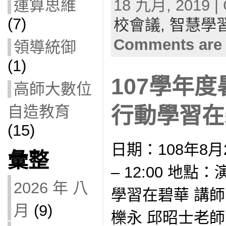
18 九月, 2019 | 
運算思維
(7)
校會議,
智慧學
Comments are 
領導統御
(1)
107學年
高師大數位
自造教育
行動學習在碧華
(15)
日期：108年8月2
彙整
– 12:00 地
2026 年 八
學習在碧華 講
月
(9)
櫟永 邱昭士老師