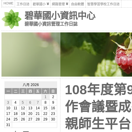
HOME
工作日誌
碧華國小
網路管理
自由軟體
智慧學習學校工作日誌
碧華國小資訊中心
碧華國小資訊管理工作日誌
108年度
八月 2026
一
二
三
四
五
六
日
1
2
作會議暨成
3
4
5
6
7
8
9
10
11
12
13
14
15
16
17
18
19
20
21
22
23
親師生平台
24
25
26
27
28
29
30
31