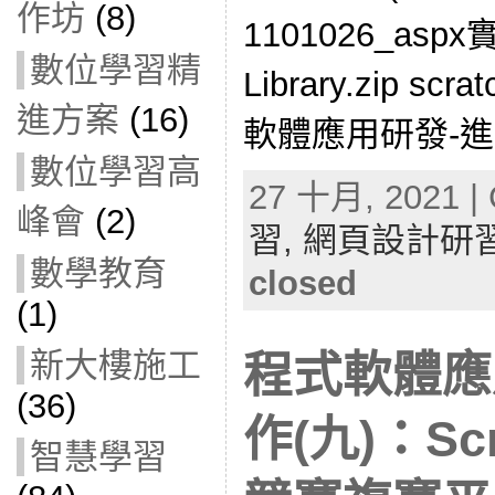
作坊
(8)
1101026_as
數位學習精
Library.zip s
進方案
(16)
軟體應用研發-進階實
數位學習高
27 十月, 2021 | 
峰會
(2)
習,
網頁設計研
數學教育
closed
(1)
新大樓施工
程式軟體應
(36)
作(九)：Sc
智慧學習