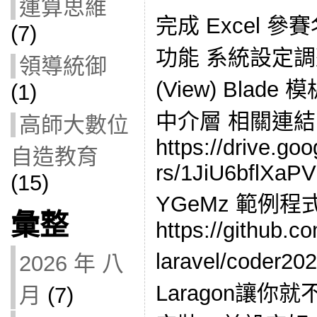
運算思維
完成 Excel 
(7)
功能 系統設定調整
領導統御
(View) Blade
(1)
中介層 相關連結
高師大數位
https://drive.goo
自造教育
rs/1JiU6bflXa
(15)
YGeMz 範例程
彙整
https://github.c
laravel/coder
2026 年 八
Laragon讓
月
(7)