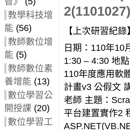
智》
(5)
2(1101027
教學科技增
能
(56)
【上次研習紀錄
教師數位增
日期：110年10
能
(5)
1:30 – 4:3
教師數位素
110年度應用
養增能
(13)
計畫v3 公假文
數位學習公
老師 主題：Scr
開授課
(20)
平台建置實作2 
數位學習工
ASP.NET(VB.