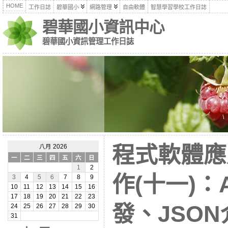
HOME
工作日誌
碧華國小
網路管理
自由軟體
智慧學習學校工作日誌
碧華國小資訊中心
碧華國小資訊管理工作日誌
程式軟體應
八月 2026
一
二
三
四
五
六
日
1
2
作(十一)：
3
4
5
6
7
8
9
10
11
12
13
14
15
16
17
18
19
20
21
22
23
發、JSON介
24
25
26
27
28
29
30
31