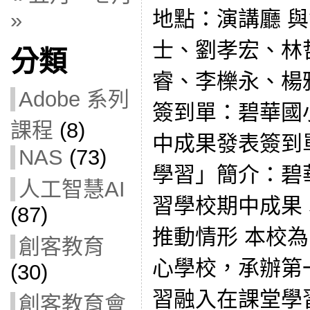
地點：演講廳 
»
士、劉孝宏、林
分類
睿、李櫟永、楊
Adobe 系列
簽到單：碧華國
課程
(8)
中成果發表簽到
NAS
(73)
學習」簡介：碧
人工智慧AI
習學校期中成果
(87)
推動情形 本校
創客教育
心學校，承辦第
(30)
習融入在課堂學習
創客教育會