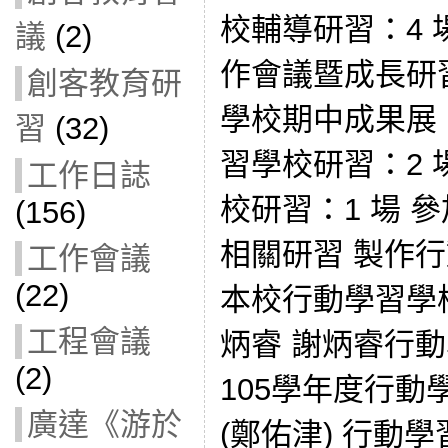
校輔導研習：4 
議
(2)
作會議暨成長研習
創客教育研
學校期中成果展：
習
(32)
習學校研習：2 
工作日誌
校研習：1 場 參
(156)
相關研習 製作
工作會議
(22)
本校行動學習學
工程會議
炳睿 謝炳睿行
(2)
105學年度行
廣達《游於
(鄭佑津) 行動