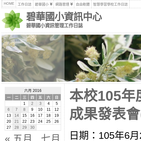
HOME
工作日誌
碧華國小
網路管理
自由軟體
智慧學習學校工作日誌
碧華國小資訊中心
碧華國小資訊管理工作日誌
本校105
六月 2016
一
二
三
四
五
六
日
1
2
3
4
5
成果發表會(1
6
7
8
9
10
11
12
13
14
15
16
17
18
19
20
21
22
23
24
25
26
27
28
29
30
日期：105年6月29
« 五月
七月