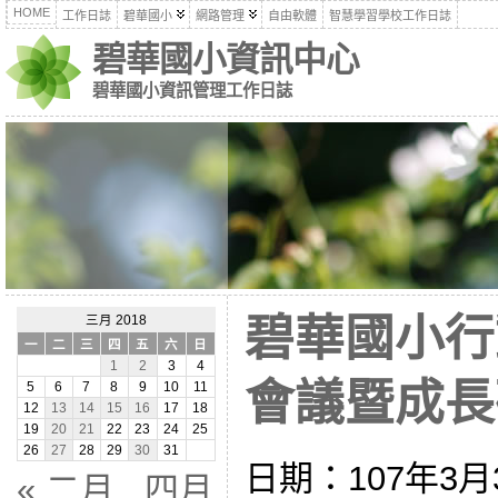
HOME
工作日誌
碧華國小
網路管理
自由軟體
智慧學習學校工作日誌
碧華國小資訊中心
碧華國小資訊管理工作日誌
碧華國小行
三月 2018
一
二
三
四
五
六
日
1
2
3
4
會議暨成長研習
5
6
7
8
9
10
11
12
13
14
15
16
17
18
19
20
21
22
23
24
25
26
27
28
29
30
31
日期：107年3月30
« 二月
四月