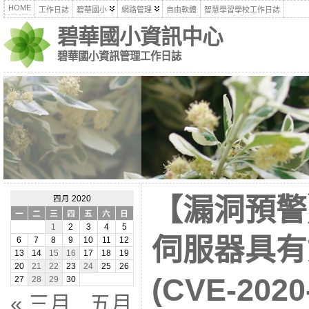
HOME
工作日誌
碧華國小
網路管理
自由軟體
智慧學習學校工作日誌
碧華國小資訊中心
碧華國小資訊管理工作日誌
【漏洞預警】
四月 2020
一
二
三
四
五
六
日
1
2
3
4
5
伺服器具有
6
7
8
9
10
11
12
13
14
15
16
17
18
19
20
21
22
23
24
25
26
(CVE-2020
27
28
29
30
« 三月
五月