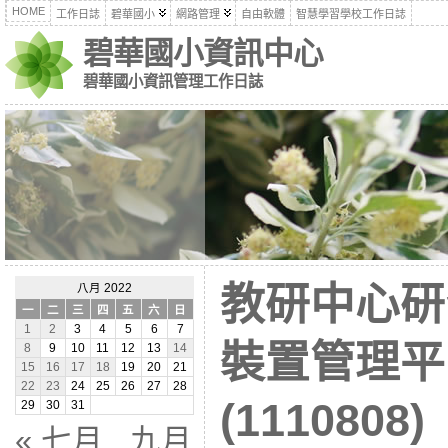
HOME
工作日誌
碧華國小
網路管理
自由軟體
智慧學習學校工作日誌
碧華國小資訊中心
碧華國小資訊管理工作日誌
教研中心研習
八月 2022
一
二
三
四
五
六
日
1
2
3
4
5
6
7
裝置管理平
8
9
10
11
12
13
14
15
16
17
18
19
20
21
22
23
24
25
26
27
28
(1110808)
29
30
31
« 七月
九月