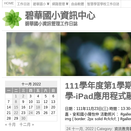
HOME
工作日誌
碧華國小
網路管理
自由軟體
智慧學習學校工作日誌
碧華國小資訊中心
碧華國小資訊管理工作日誌
111學年度第1
十一月 2022
一
二
三
四
五
六
日
學-iPad應用程式融
1
2
3
4
5
6
7
8
9
10
11
12
13
14
15
16
17
18
19
20
日期：111年11月23日(三) 時間：1
21
22
23
24
25
26
27
嘉、安和國小陳怡仲 活動照片： #gallery-1 { margin: 
img { border: 2px solid #cfcfcf; } #galle
28
29
30
« 十月
十二月 »
24 十一月, 2022 | Category:
資訊教育