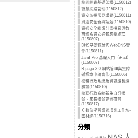
校園網路基礎架構(1150812)
智慧網路管理(1150812)
資安訪視常見議題(1150811)
資通安全新興議題(1150810)
資通安全維護計畫撰寫與教
育體系資安通報應變處理
(1150807)
DNS基礎概論與WebDNS實
作(1150811)
Jamf Pro 基礎入門（iPad）
(1150807)
R-page 2.0 網站管理與無障
礙標章申請實作(1150806)
校務行政系統及資訊組長經
驗談(1150810)
校務行政系統新生自訂帳
號、家長帳號建置研習
(1150817)
Ｃ數位學習講師培訓工作坊-
因材網(1150716)
分類
人
NAS