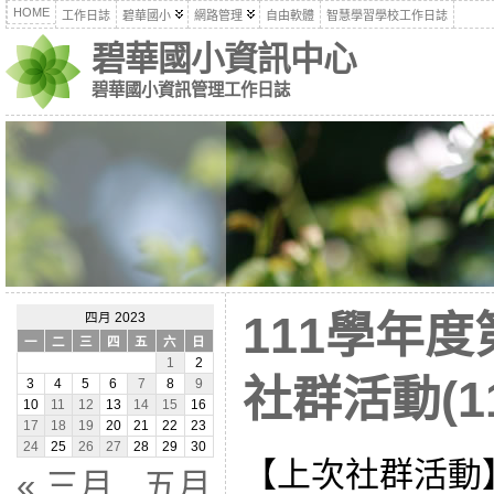
HOME
工作日誌
碧華國小
網路管理
自由軟體
智慧學習學校工作日誌
碧華國小資訊中心
碧華國小資訊管理工作日誌
111學年
四月 2023
一
二
三
四
五
六
日
1
2
社群活動(11
3
4
5
6
7
8
9
10
11
12
13
14
15
16
17
18
19
20
21
22
23
24
25
26
27
28
29
30
【上次社群活動
« 三月
五月