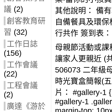
議
(2)
其他說明： 備
創客教育研
自備餐具及環保
習
(32)
行共作 簽到表：
工作日誌
母親節活動或課
(156)
讓家人更親近 (
工作會議
506073 二年
(22)
時光寶盒簡報(五
工程會議
片： #gallery-1 { 
(2)
#gallery-1 .galler
廣達《游於
margin-top: 10px;