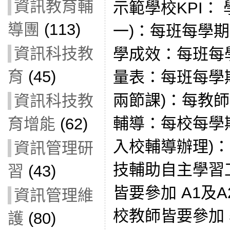
資訊教育輔
示範學校KPI：
導團
(113)
一)：每班每學
資訊科技教
學成效：每班每
育
(45)
量表：每班每學期
兩節課)：每教
資訊科技教
輔導：每校每學
育增能
(62)
入校輔導辦理)：
資訊管理研
技輔助自主學習
習
(43)
皆要參加 A1及
資訊管理維
校教師皆要參加 
護
(80)