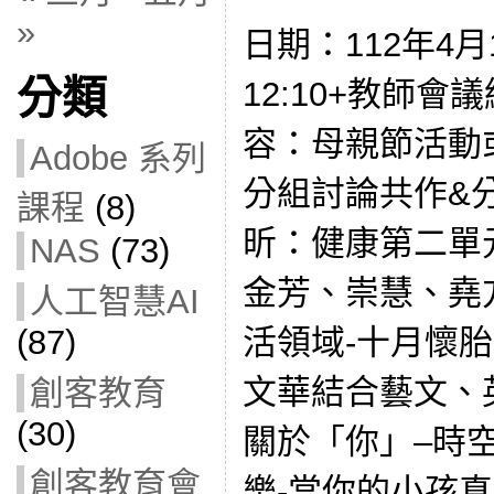
»
日期：112年4月
分類
12:10+教師會議
容：母親節活動
Adobe 系列
分組討論共作&
課程
(8)
昕：健康第二單
NAS
(73)
金芳、崇慧、堯
人工智慧AI
活領域-十月懷
(87)
文華結合藝文、
創客教育
(30)
關於「你」–時
創客教育會
樂-當你的小孩真