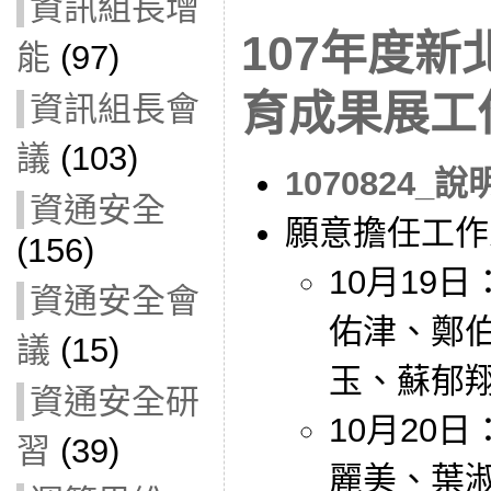
資訊組長增
107年度
能
(97)
育成果展工
資訊組長會
議
(103)
1070824
資通安全
願意擔任工作
(156)
10月19
資通安全會
佑津、鄭
議
(15)
玉、蘇郁
資通安全研
10月20
習
(39)
麗美、葉