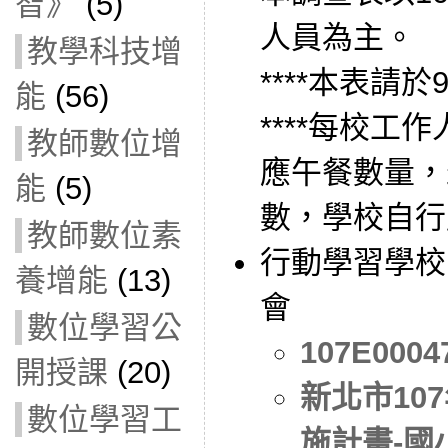
智》
(5)
人員為主。
教學科技增
****本表請於
能
(56)
****每校工
教師數位增
應午餐數量，
能
(5)
數，學校自行處
教師數位素
行動學習學校
養增能
(13)
會
數位學習公
107E0004
開授課
(20)
新北市10
數位學習工
施計畫-國