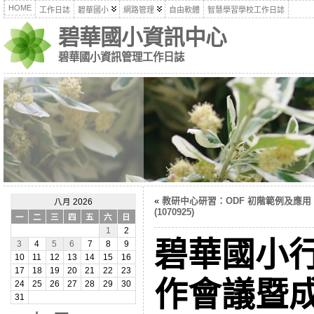
HOME
工作日誌
碧華國小
網路管理
自由軟體
智慧學習學校工作日誌
碧華國小資訊中心
碧華國小資訊管理工作日誌
«
教研中心研習：ODF 初階範例及應用
八月 2026
(1070925)
一
二
三
四
五
六
日
1
2
碧華國小
3
4
5
6
7
8
9
10
11
12
13
14
15
16
17
18
19
20
21
22
23
作會議暨
24
25
26
27
28
29
30
31