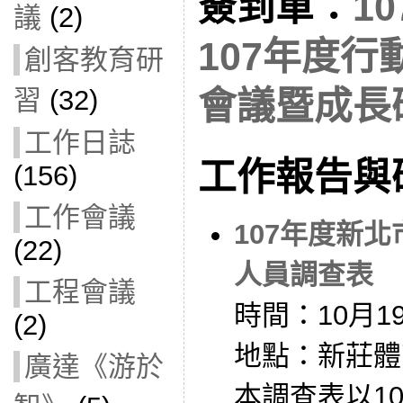
簽到單：
1
議
(2)
107年度
創客教育研
習
(32)
會議暨成長
工作日誌
工作報告與
(156)
工作會議
107年度新
(22)
人員調查表
工程會議
時間：10月1
(2)
地點：新莊體
廣達《游於
本調查表以10