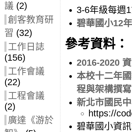
議
(2)
3-6年級每週
創客教育研
碧華國小12
習
(32)
參考資料：
工作日誌
(156)
2016-202
工作會議
本校十二年國
(22)
程與架構撰寫
工程會議
新北市國民中
(2)
https://co
廣達《游於
碧華國小資訊