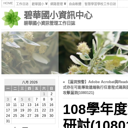
HOME
工作日誌
碧華國小
網路管理
自由軟體
智慧學習學校工作日誌
碧華國小資訊中心
碧華國小資訊管理工作日誌
«
【漏洞預警】Adobe Acrobat與Read
八月 2026
式存在可能導致遠端執行任意程式碼與
一
二
三
四
五
六
日
攻擊漏洞(1080121)
1
2
3
4
5
6
7
8
9
108學年
10
11
12
13
14
15
16
17
18
19
20
21
22
23
24
25
26
27
28
29
30
研討(1080
31