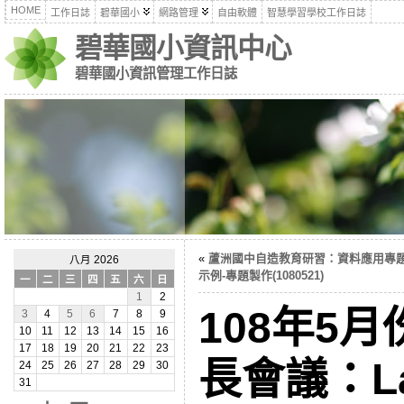
HOME
工作日誌
碧華國小
網路管理
自由軟體
智慧學習學校工作日誌
碧華國小資訊中心
碧華國小資訊管理工作日誌
«
蘆洲國中自造教育研習：資料應用專
八月 2026
示例-專題製作(1080521)
一
二
三
四
五
六
日
1
2
108年5
3
4
5
6
7
8
9
10
11
12
13
14
15
16
17
18
19
20
21
22
23
長會議：La
24
25
26
27
28
29
30
31