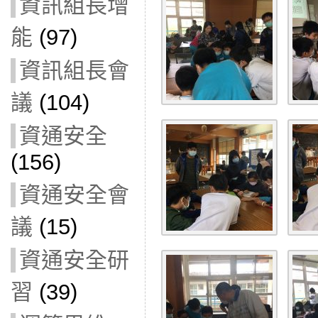
資訊組長增
能
(97)
資訊組長會
議
(104)
資通安全
(156)
資通安全會
議
(15)
資通安全研
習
(39)