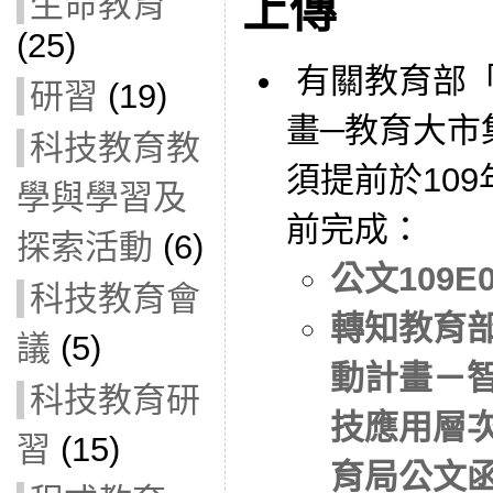
上傳
生命教育
(25)
有關教育部
研習
(19)
畫─教育大市
科技教育教
須提前於109
學與學習及
前完成：
探索活動
(6)
公文109E0
科技教育會
轉知教育
議
(5)
動計畫－智
科技教育研
技應用層次
習
(15)
育局公文