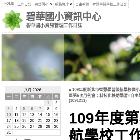
HOME
工作日誌
碧華國小
網路管理
自由軟體
智慧學習學校工作日誌
碧華國小資訊中心
碧華國小資訊管理工作日誌
«
109年度新北市智慧學習領航學校國
八月 2026
區第6次月例會：科技化扶助學習×自主
一
二
三
四
五
六
日
(1091211)
1
2
3
4
5
6
7
8
9
109年度
10
11
12
13
14
15
16
17
18
19
20
21
22
23
24
25
26
27
28
29
30
航學校工
31