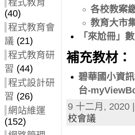
程式教育
各校教案
(40)
教育大市
程式教育會
「來尬冊」數
議
(21)
程式教育研
補充教材：
習
(44)
碧華國小資訊
程式設計研
台-myViewB
習
(26)
9 十二月, 2020 |
網站維運
校會議
(152)