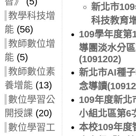
智》
(5)
新北市10
教學科技增
科技教育
能
(56)
109學年度
教師數位增
導團淡水分區
能
(5)
(1091202)
教師數位素
新北市AI種子
養增能
(13)
念導讀(10912
數位學習公
109年度新
開授課
(20)
小組北區第6次月
本校109年
數位學習工