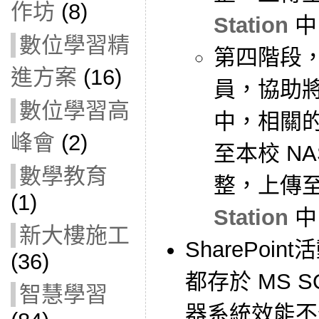
作坊
(8)
Station
中
數位學習精
第四階段
進方案
(16)
員，協助
數位學習高
中，相關
峰會
(2)
至本校 N
數學教育
整，上傳
(1)
Station
中
新大樓施工
SharePoi
(36)
都存於 MS S
智慧學習
器系統效能不