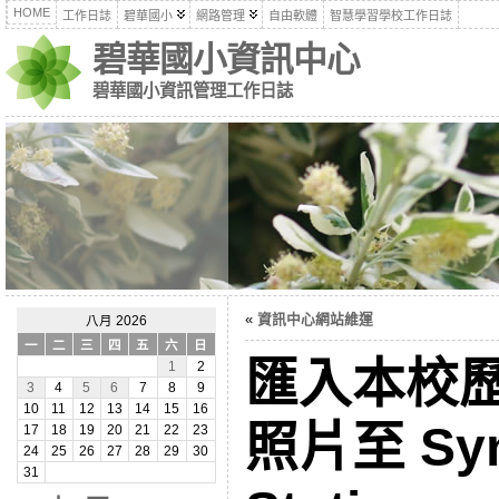
HOME
工作日誌
碧華國小
網路管理
自由軟體
智慧學習學校工作日誌
碧華國小資訊中心
碧華國小資訊管理工作日誌
«
資訊中心網站維運
八月 2026
一
二
三
四
五
六
日
匯入本校
1
2
3
4
5
6
7
8
9
10
11
12
13
14
15
16
照片至 Syn
17
18
19
20
21
22
23
24
25
26
27
28
29
30
31