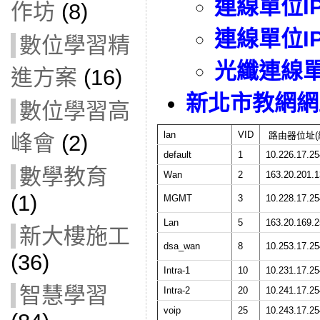
連線單位I
作坊
(8)
連線單位I
數位學習精
光纖連線
進方案
(16)
新北市教網網
數位學習高
lan
VID
路由器位址(
峰會
(2)
default
1
10.226.17.25
數學教育
Wan
2
163.20.201.1
(1)
MGMT
3
10.228.17.25
Lan
5
163.20.169.2
新大樓施工
dsa_wan
8
10.253.17.25
(36)
Intra-1
10
10.231.17.25
智慧學習
Intra-2
20
10.241.17.25
voip
25
10.243.17.25