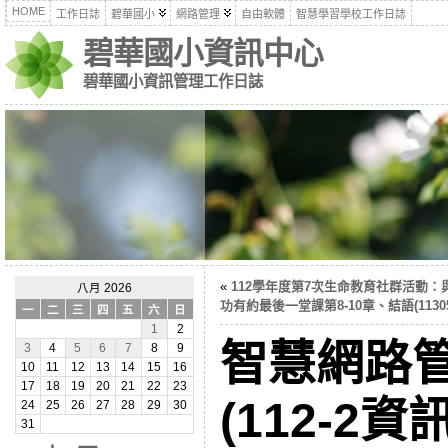
HOME
工作日誌
碧華國小
網路管理
自由軟體
智慧學習學校工作日誌
碧華國小資訊中心
碧華國小資訊管理工作日誌
«
112學年度第7次生命教育社群活動：
八月 2026
功有約最後一堂課第8-10章、結語(11305
一
二
三
四
五
六
日
1
2
智慧網路
3
4
5
6
7
8
9
10
11
12
13
14
15
16
17
18
19
20
21
22
23
(112-2
24
25
26
27
28
29
30
31