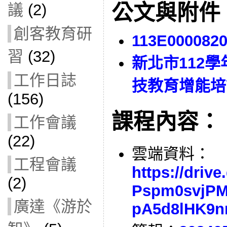
公文與附件
議
(2)
創客教育研
113E000082
習
(32)
新北市112
工作日誌
技教育增能培
(156)
課程內容：
工作會議
(22)
雲端資料：
工程會議
https://driv
(2)
Pspm0svjP
廣達《游於
pA5d8lHK9nr