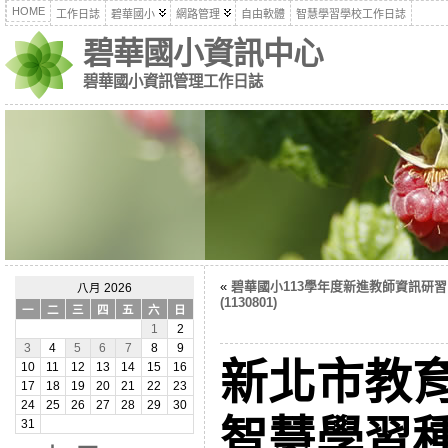
HOME
工作日誌
碧華國小
網路管理
自由軟體
智慧學習學校工作日誌
碧華國小資訊中心
碧華國小資訊管理工作日誌
«
碧華國小113學年度新進教師資訊研習
八月 2026
(1130801)
一
二
三
四
五
六
日
1
2
3
4
5
6
7
8
9
新北市教育
10
11
12
13
14
15
16
17
18
19
20
21
22
23
24
25
26
27
28
29
30
智慧學習
31