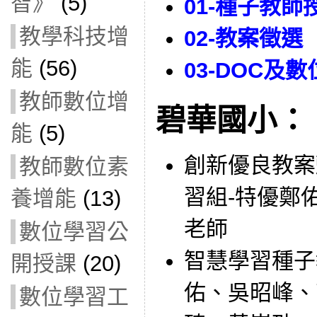
智》
(5)
01-種子教師
教學科技增
02-教案徵選
能
(56)
03-DOC及
教師數位增
碧華國小：
能
(5)
創新優良教案
教師數位素
習組-特優鄭
養增能
(13)
老師
數位學習公
智慧學習種子
開授課
(20)
佑、吳昭峰、
數位學習工