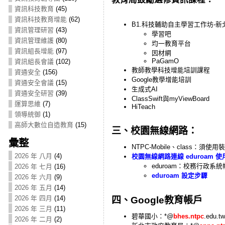
資訊科技教育
(45)
資訊科技教育增能
(62)
B1.科技輔助自主學習工作坊-
資訊管理研習
(43)
學習吧
資訊管理維護
(80)
均一教育平台
資訊組長增能
(97)
因材網
PaGamO
資訊組長會議
(102)
教師教學科技增能培訓課程
資通安全
(156)
Google教學增能培訓
資通安全會議
(15)
生成式AI
資通安全研習
(39)
ClassSwift與myViewBoard
運算思維
(7)
HiTeach
領導統御
(1)
高師大數位自造教育
(15)
三、校園無線網路：
彙整
NTPC-Mobile、class：須使用
2026 年 八月
(4)
校園無線網路連線 eduroam 
eduroam：校務行政系統
2026 年 七月
(16)
eduroam 設定步驟
2026 年 六月
(9)
2026 年 五月
(14)
2026 年 四月
(14)
四、Google教育帳戶
2026 年 三月
(11)
碧華國小：*@
bhes.ntpc
.edu.tw
2026 年 二月
(2)