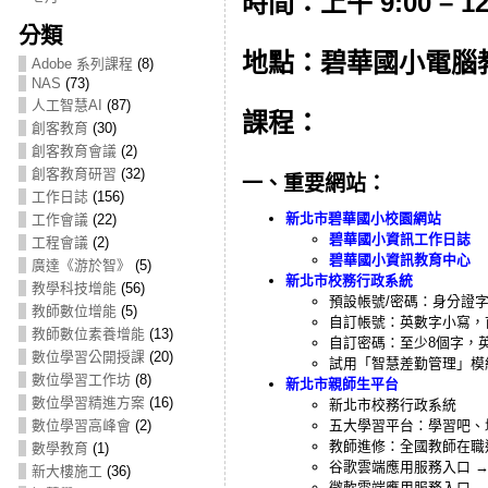
時間：上午 9:00 – 12
分類
地點：碧華國小電腦教
Adobe 系列課程
(8)
NAS
(73)
人工智慧AI
(87)
課程：
創客教育
(30)
創客教育會議
(2)
創客教育研習
(32)
一、重要網站：
工作日誌
(156)
新北市碧華國小校園網站
工作會議
(22)
碧華國小資訊工作日誌
工程會議
(2)
碧華國小資訊教育中心
廣達《游於智》
(5)
新北市校務行政系統
教學科技增能
(56)
預設帳號/密碼：身分證字
教師數位增能
(5)
自訂帳號：英數字小寫，
教師數位素養增能
(13)
自訂密碼：至少8個字，
數位學習公開授課
(20)
試用「智慧差勤管理」模
數位學習工作坊
(8)
新北市親師生平台
數位學習精進方案
(16)
新北市校務行政系統
數位學習高峰會
(2)
五大學習平台：學習吧、均一教
教師進修：全國教師在職
數學教育
(1)
谷歌雲端應用服務入口 → Gmai
新大樓施工
(36)
微軟雲端應用服務入口 → Mic