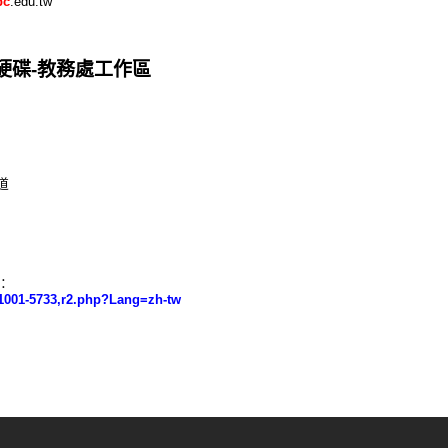
pc
.edu.tw
端硬碟-教務處工作區
道
：
6-1001-5733,r2.php?Lang=zh-tw