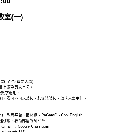
:00
室(一)
號(首字字母要大寫)
首字須為英文字母。
英數字混用。
組，看可不可以請假，若無法請假，請洽人事主任。
育平台、因材網、PaGamO、Cool English
進修網、教育部磨課師平台
l → Google Classroom
rosoft 365