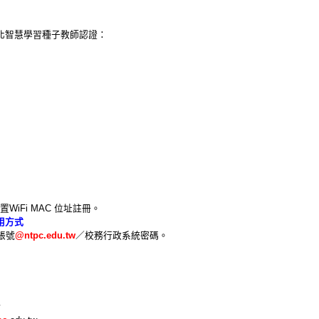
新北智慧學習種子教師認證：
裝置WiFi MAC 位址註冊。
使用方式
帳號
@ntpc.edu.tw
／校務行政系統密碼。