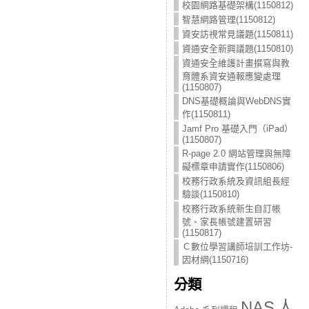
校園網路基礎架構(1150812)
智慧網路管理(1150812)
資安訪視常見議題(1150811)
資通安全新興議題(1150810)
資通安全維護計畫撰寫與教
育體系資安通報應變處理
(1150807)
DNS基礎概論與WebDNS實
作(1150811)
Jamf Pro 基礎入門（iPad）
(1150807)
R-page 2.0 網站管理與無障
礙標章申請實作(1150806)
校務行政系統及資訊組長經
驗談(1150810)
校務行政系統新生自訂帳
號、家長帳號建置研習
(1150817)
Ｃ數位學習講師培訓工作坊-
因材網(1150716)
分類
人
NAS