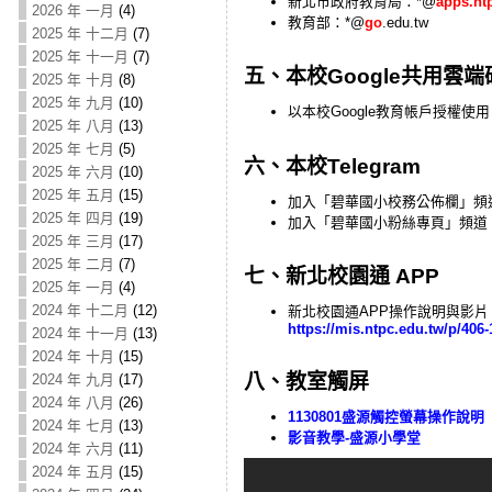
新北市政府教育局：*@
apps.nt
2026 年 一月
(4)
教育部：*@
go
.edu.tw
2025 年 十二月
(7)
2025 年 十一月
(7)
五、本校Google共用雲
2025 年 十月
(8)
2025 年 九月
(10)
以本校Google教育帳戶授權使用
2025 年 八月
(13)
2025 年 七月
(5)
六、本校Telegram
2025 年 六月
(10)
2025 年 五月
(15)
加入「碧華國小校務公佈欄」頻
2025 年 四月
(19)
加入「碧華國小粉絲專頁」頻道
2025 年 三月
(17)
2025 年 二月
(7)
七、新北校園通 APP
2025 年 一月
(4)
2024 年 十二月
(12)
新北校園通APP操作說明與影片
https://mis.ntpc.edu.tw/p/40
2024 年 十一月
(13)
2024 年 十月
(15)
八、教室觸屏
2024 年 九月
(17)
2024 年 八月
(26)
1130801盛源觸控螢幕操作說明
2024 年 七月
(13)
影⾳教學-盛源⼩學堂
2024 年 六月
(11)
2024 年 五月
(15)