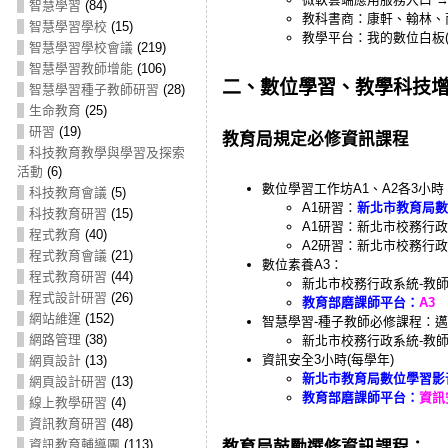
智慧學習
(84)
教科書商：康軒、翰林、
智慧學習學校
(15)
教學平台：我的數位白板(myVi
智慧學習學校會議
(219)
智慧學習教師增能
(106)
二、數位學習、教學科技
智慧學習種子教師研習
(28)
生命教育
(25)
研習
(19)
教育局規定必修資訊課程
科技教育教學與學習及探索
活動
(6)
數位學習工作坊A1、A2各3小時
科技教育會議
(5)
A1研習：
新北市教育局數
科技教育研習
(15)
A1研習：新北市校務行政
程式教育
(40)
A2研習：新北市校務行政
程式教育會議
(21)
數位素養A3：
程式教育研習
(44)
新北市校務行政系統-教
程式設計研習
(26)
教育部磨課師平台
：
A3
網站維運
(152)
智慧學習-種子教師必修課程：邁
網路管理
(38)
新北市校務行政系統-教
資訊安全3小時(每學年)
網頁設計
(13)
新北市教育局數位學習影
網頁設計研習
(13)
教育部磨課師平台
：
資訊
線上教學研習
(4)
資訊教育研習
(48)
資訊教育輔導團
(113)
教育局鼓勵選修資訊課程：