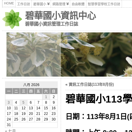
HOME
工作日誌
碧華國小
網路管理
自由軟體
智慧學習學校工作日誌
碧華國小資訊中心
碧華國小資訊管理工作日誌
«
資訊工作日誌(113年8月份)
八月 2026
一
二
三
四
五
六
日
碧華國小113學
1
2
3
4
5
6
7
8
9
10
11
12
13
14
15
16
17
18
19
20
21
22
23
日期：113年8月1日(
24
25
26
27
28
29
30
31
« 七月