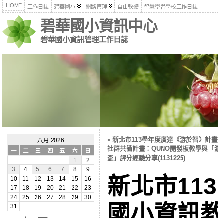
HOME
工作日誌
碧華國小
網路管理
自由軟體
智慧學習學校工作日誌
碧華國小資訊中心
碧華國小資訊管理工作日誌
«
新北市113學年度廣達《游於智》計畫
八月 2026
社群共備計畫：QUNO開發板教學與「
一
二
三
四
五
六
日
盃」評分經驗分享(1131225)
1
2
3
4
5
6
7
8
9
新北市11
10
11
12
13
14
15
16
17
18
19
20
21
22
23
24
25
26
27
28
29
30
國小資訊
31