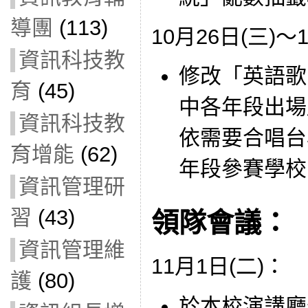
導團
(113)
10月26日(三)～
資訊科技教
修改「英語歌
育
(45)
中各年段出場
資訊科技教
依需要合唱台
育增能
(62)
年段參賽學校
資訊管理研
習
(43)
領隊會議：
資訊管理維
11月1日(二)：
護
(80)
於本校演講廳