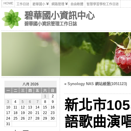
HOME
工作日誌
碧華國小
網路管理
自由軟體
智慧學習學校工作日誌
碧華國小資訊中心
碧華國小資訊管理工作日誌
«
Synology NAS 網站維運(1051123)
八月 2026
一
二
三
四
五
六
日
1
2
新北市10
3
4
5
6
7
8
9
10
11
12
13
14
15
16
17
18
19
20
21
22
23
語歌曲演
24
25
26
27
28
29
30
31