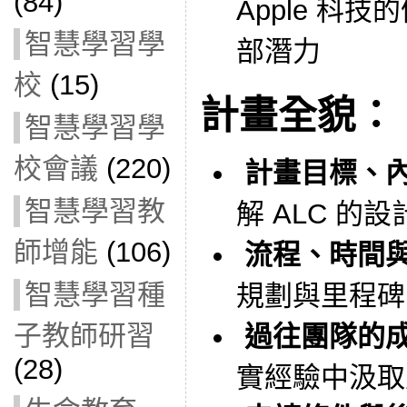
(84)
Apple 科
智慧學習學
部潛力
校
(15)
計畫全貌：
智慧學習學
校會議
(220)
計畫目標、
智慧學習教
解 ALC 的
師增能
(106)
流程、時間
智慧學習種
規劃與里程碑
子教師研習
過往團隊的
(28)
實經驗中汲取