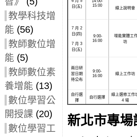
智》
(5)
6 月 5
14:00-
15:00
日(五)
線上說明會
教學科技增
能
(56)
7 月 2
日(四)
增能實體工
9:00-
16:00
教師數位增
坊
7 月 3
日(五)
能
(5)
兩日研
教師數位素
9:00-
習日期
線上工作坊
16:00
待公布
養增能
(13)
自行選
線上選修工作
數位學習公
自行選擇
擇
4 場
開授課
(20)
新北市專場
數位學習工