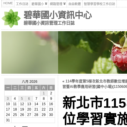
HOME
工作日誌
碧華國小
網路管理
自由軟體
智慧學習學校工作日誌
碧華國小資訊中心
碧華國小資訊管理工作日誌
«
114學年度第5梯次新北市教師數位增
八月 2026
習暨AI教學應用研習(國中小場)(1150606
一
二
三
四
五
六
日
1
2
新北市11
3
4
5
6
7
8
9
10
11
12
13
14
15
16
17
18
19
20
21
22
23
位學習實施計
24
25
26
27
28
29
30
31