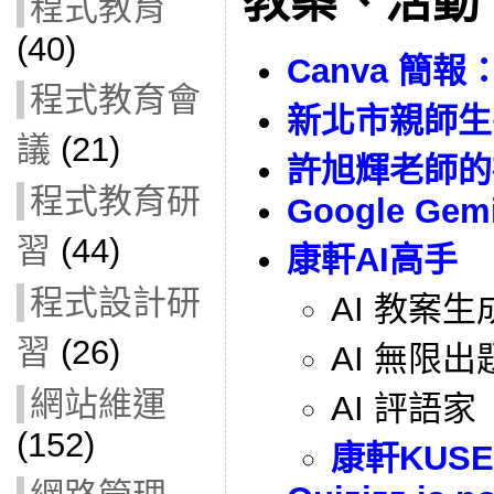
教案、活動
程式教育
(40)
Canva 簡
程式教育會
新北市親師生
議
(21)
許旭輝老師的
程式教育研
Google Gemi
習
(44)
康軒AI高手
程式設計研
AI 教案生
習
(26)
AI 無限出
網站維運
AI 評語家
(152)
康軒KUSE