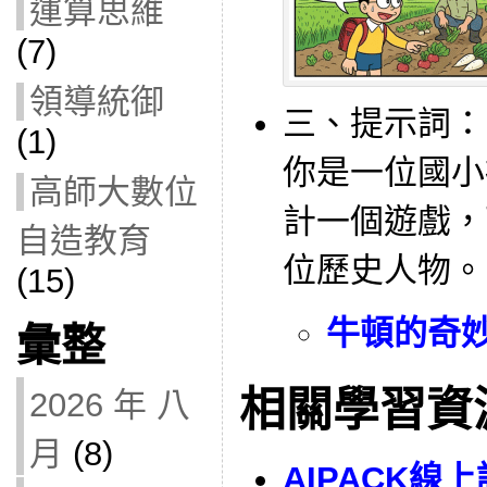
運算思維
(7)
領導統御
三、提示詞：
(1)
你是一位國小
高師大數位
計一個遊戲，
自造教育
位歷史人物。
(15)
牛頓的奇
彙整
相關學習資
2026 年 八
月
(8)
AIPACK線