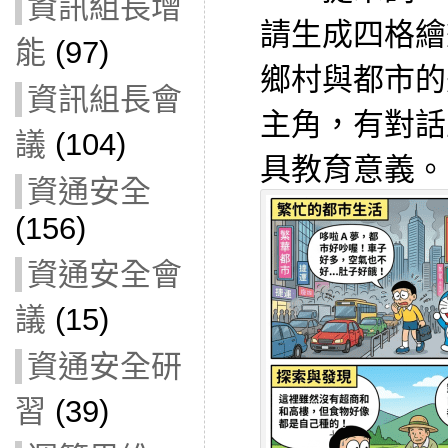
資訊組長增
請生成四格繪
能
(97)
鄉村與都市的
資訊組長會
主角，有對話
議
(104)
具教育意義。
資通安全
(156)
資通安全會
議
(15)
資通安全研
習
(39)