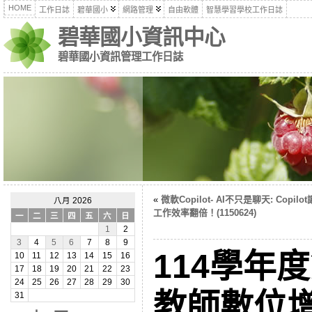
HOME
工作日誌
碧華國小
網路管理
自由軟體
智慧學習學校工作日誌
碧華國小資訊中心
碧華國小資訊管理工作日誌
«
微軟Copilot- AI不只是聊天: Copilo
八月 2026
工作效率翻倍！(1150624)
一
二
三
四
五
六
日
1
2
3
4
5
6
7
8
9
114學年
10
11
12
13
14
15
16
17
18
19
20
21
22
23
24
25
26
27
28
29
30
教師數位增
31