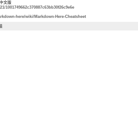
t 中文版
y3321/1001749662c370887c63bb30f26c9e6e
arkdown-here/wiki/Markdown-Here-Cheatsheet
議