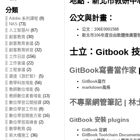
地點：新北市教研中
分類
公文與計畫：
Adobe 系列課程
(8)
NAS
(73)
公文：106E0001588
人工智慧AI
(87)
新北市106年度自由軟體推廣暨
創客教育
(30)
創客教育會議
(2)
士立：Gitbook
創客教育研習
(32)
工作日誌
(156)
工作會議
(22)
GitBook寫書當作家
工程會議
(2)
廣達《游於智》
(5)
GitBook寫作
教學科技增能
(56)
markdown風格
教師數位增能
(5)
教師數位素養增能
(13)
不專業網管筆記 | 
數位學習公開授課
(20)
數位學習工作坊
(8)
數位學習精進方案
(16)
GitBook 安裝 plugins
數位學習高峰會
(2)
數學教育
(1)
GitBook 官網
GitBook Toolchain Documenta
新大樓施工
(36)