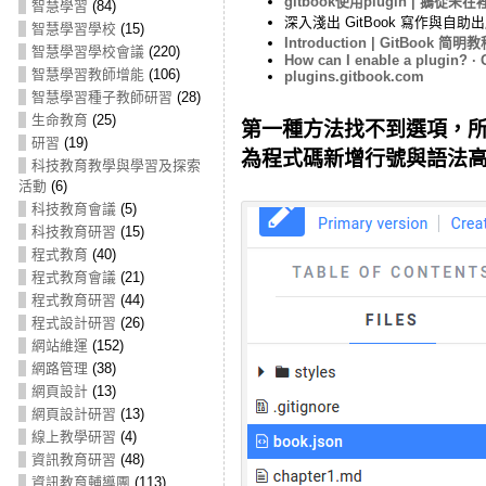
gitbook使用plugin | 鵝從未在
智慧學習
(84)
深入淺出 GitBook 寫作與自助出版
智慧學習學校
(15)
Introduction | GitBook 简明
智慧學習學校會議
(220)
How can I enable a plugin? · 
智慧學習教師增能
(106)
plugins.gitbook.com
智慧學習種子教師研習
(28)
生命教育
(25)
第一種方法找不到選項，所以用第
研習
(19)
為程式碼新增行號與語法
科技教育教學與學習及探索
活動
(6)
科技教育會議
(5)
科技教育研習
(15)
程式教育
(40)
程式教育會議
(21)
程式教育研習
(44)
程式設計研習
(26)
網站維運
(152)
網路管理
(38)
網頁設計
(13)
網頁設計研習
(13)
線上教學研習
(4)
資訊教育研習
(48)
資訊教育輔導團
(113)