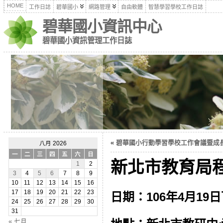
HOME
工作日誌
碧華國小
網路管理
自由軟體
智慧學習學校工作日誌
碧華國小資訊中心
碧華國小資訊管理工作日誌
«
碧華國小行動學習學校工作會議暨成長研習
八月 2026
一
二
三
四
五
六
日
新北市教育局程式
1
2
3
4
5
6
7
8
9
10
11
12
13
14
15
16
17
18
19
20
21
22
23
日期：106年4月19
24
25
26
27
28
29
30
31
« 七月