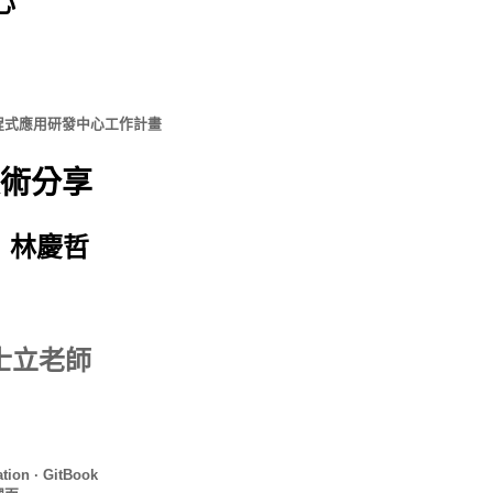
心
程式應用研發中心工作計畫
 技術分享
| 林慶哲
林士立老師
tion · GitBook