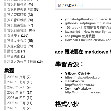
資訊科技教育
(45)
資訊科技教育增能
(62)
資訊管理研習
(43)
ymcatar/gitbook-plugin-ace: A
資訊管理維護
(80)
gitbook-use/plugins.md at mas
資訊組長增能
(97)
【Gitbook】实用配置及插件介绍 –
資訊組長會議
(104)
javascript – How to use Synta
資通安全
(156)
ace plugin 使用教程
How can I include custom CSS
資通安全會議
(15)
資通安全研習
(39)
運算思維
(7)
ace 語法要在 markdo
領導統御
(1)
高師大數位自造教育
(15)
學習資源：
彙整
GitBook 技術手冊：
2026 年 八月
(7)
https://help.gitbook.com
markdown.tw
2026 年 七月
(16)
http://markdown.tw
2026 年 六月
(9)
CommonMarkdown
http://commonmark.org
2026 年 五月
(14)
2026 年 四月
(14)
格式小抄
2026 年 三月
(11)
2026 年 二月
(2)