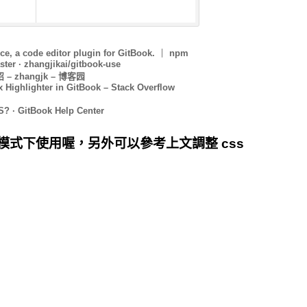
ce, a code editor plugin for GitBook.
｜
npm
ter · zhangjikai/gitbook-use
 zhangjk – 博客园
x Highlighter in GitBook – Stack Overflow
? · GitBook Help Center
wn 模式下使用喔，另外可以參考上文調整 css