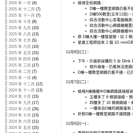
檢視全校網路：
2026 年 一月
(4)
D棟一樓教室網路仍舊不
2025 年 十二月
(7)
D棟506教室(五年11班
2025 年 十一月
(7)
綜合活動中心至電腦機房
2025 年 十月
(8)
綜合活動中心網路機櫃置
2025 年 九月
(10)
綜合活動中心網路機櫃中
2025 年 八月
(13)
原 D棟大樓一樓管道間，拉 2
2025 年 七月
(5)
星崴工程師送來 2 個 1G miniG
2025 年 六月
(10)
11月8日(三)：
2025 年 五月
(15)
2025 年 四月
(19)
下午，升級新採購的 5 台 Dlin
2025 年 三月
(17)
剛升級後，仍舊無法透過
2025 年 二月
(7)
D棟一樓教室網路仍舊不通，已
2025 年 一月
(4)
11月7日(二)：
2024 年 十二月
(12)
2024 年 十一月
(13)
檢視A棟機櫃中D棟網路跳接線
2024 年 十月
(15)
五樓多了 8 條跳接線，預
四樓多了 10 條網路線
2024 年 九月
(17)
一樓來自D棟的網路僅有 
2024 年 八月
(26)
針對D棟一樓教室網路不通問題
2024 年 七月
(13)
2024 年 六月
(11)
11月6日(一)：
2024 年 五月
(15)
更換科任辦公室網路交換器。