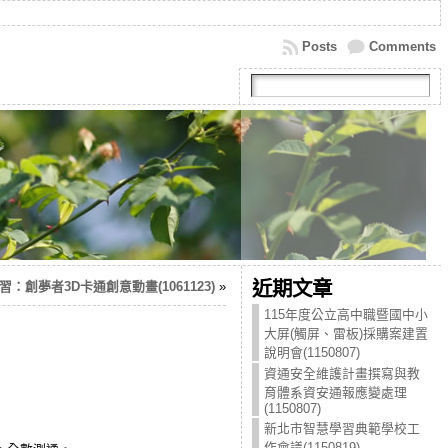
Posts
Comments
近期文章
：創夢者3D卡通創意動畫(1061123)
»
115年度公立高中職暨國中小
大屏(觸屏、雷板)採購案建置
說明會(1150807)
資通安全維護計畫撰寫與教
育體系資安通報應變處理
(1150807)
新北市智慧學習典範學校工
作會議(1150819)