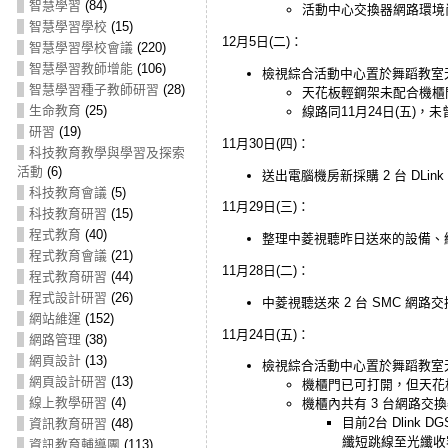
智慧學習
(84)
活動中心交換器網路環境
智慧學習學校
(15)
12月5日(二)：
智慧學習學校會議
(220)
智慧學習教師增能
(106)
檢視綜合活動中心置於舞蹈教室
智慧學習種子教師研習
(28)
天花板輕鋼架未配合機櫃
生命教育
(25)
線路同11月24日(五)，
研習
(19)
11月30日(四)：
科技教育教學與學習及探索
活動
(6)
送出電腦機房新採購 2 台 DLink 
科技教育會議
(5)
11月29日(三)：
科技教育研習
(15)
程式教育
(40)
整理中菱視聽昨日送來的設備、
程式教育會議
(21)
11月28日(二)：
程式教育研習
(44)
程式設計研習
(26)
中菱視聽送來 2 台 SMC 網路交
網站維運
(152)
11月24日(五)：
網路管理
(38)
網頁設計
(13)
檢視綜合活動中心置於舞蹈教室
網頁設計研習
(13)
機櫃門已可打開，但天花
線上教學研習
(4)
機櫃內共有 3 台網路交換器：2台
目前2台 Dlink 
資訊教育研習
(48)
纖短跳線至光纖收
資訊教育輔導團
(113)