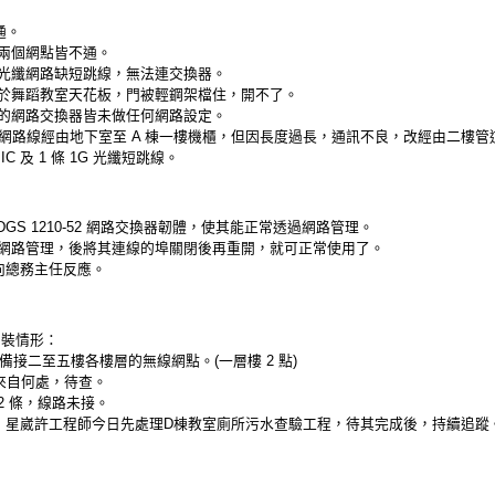
通。
)，兩個網點皆不通。
光纖網路缺短跳線，無法連交換器。
於舞蹈教室天花板，門被輕鋼架檔住，開不了。
的網路交換器皆未做任何網路設定。
 條網路線經由地下室至 A 棟一樓機櫃，但因長度過長，通訊不良，改經由二樓管道
BIC 及 1 條 1G 光纖短跳線。
k DGS 1210-52 網路交換器韌體，使其能正常透過網路管理。
網路管理，後將其連線的埠關閉後再重開，就可正常使用了。
向總務主任反應。
安裝情形：
備接二至五樓各樓層的無線網點。(一層樓 2 點)
，來自何處，待查。
2 條，線路未接。
，星崴許工程師今日先處理D棟教室廁所污水查驗工程，待其完成後，持續追蹤