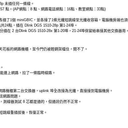
10-28p 未插任何一條線。
7 點。(AP網點：8 點、網路電話網點：16點、教室網點：33點)
各插了1個 miniGBIC，並各接了1條光纖短跳線至光纖收容箱，電腦機房端也須
點，插在 Dlink DGS 1510-28p 第1-24埠。
在 2 台Dlink DGS 1510-28x 第1-20埠，21-24埠保留給串接其他交換器用
天花板的網路機櫃，至今門仍被輕鋼架檔住，開不了。
段。
室能連上網路，拉了一條臨時線路。
樓網路機櫃第二台交換器，uplink 埠全改接為光纖，直接接到電腦機房。
1班網路問題。
，測線器測試 8 芯都是通的，但通訊仍然不正常。
短跳線重插拔後，恢復正常。