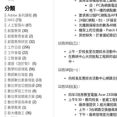
實際至各樓層依竣工圖檢測
註：PC為網路電
分類
地下一樓的網點數
要求將12個PC網點及AP
Adobe 系列課程
(8)
NAS
(73)
24個C網點，B1、1F
光纖跳接線合約數為48條
人工智慧AI
(87)
機架上的交換器、Patch
創客教育
(30)
其他缺失，於會議紀錄記
創客教育會議
(2)
創客教育研習
(32)
12月20日(三)：
工作日誌
(156)
上午，於校長室召開綜合活動中心
工作會議
(22)
在教研中心大同駐點工程師的協助
工程會議
(2)
中。
廣達《游於智》
(5)
教學科技增能
(56)
12月18日(一)：
教師數位增能
(5)
向校長反應綜合活動中心網路交
教師數位素養增能
(13)
數位學習公開授課
(20)
12月15日(五)：
數位學習工作坊
(8)
四年2班原教室電腦 Acer Z430故
數位學習精進方案
(16)
上午9:30，夥同校長、星崴工
數位學習高峰會
(2)
廠商僅提供 1 組光纖
數學教育
(1)
上午，3台網路交換器兩
新大樓施工
(36)
下午，廠商發現是光纖短