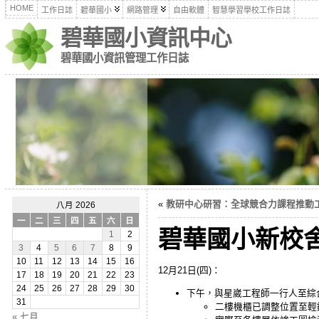
HOME
工作日誌
碧華國小
網路管理
自由軟體
智慧學習學校工作日誌
碧華國小資訊中心
碧華國小資訊管理工作日誌
«
教研中心研習：全球競合力課程推動工作坊
八月 2026
一
二
三
四
五
六
日
碧華國小新校
1
2
3
4
5
6
7
8
9
10
11
12
13
14
15
16
12月21日(四)：
17
18
19
20
21
22
23
24
25
26
27
28
29
30
下午，與星崴工程師一行人至綜
31
二樓機櫃已調整位置至輕
« 七月