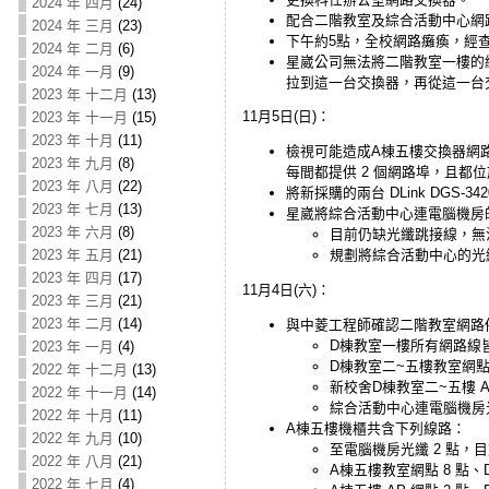
2024 年 四月
(24)
配合二階教室及綜合活動中心網
2024 年 三月
(23)
下午約5點，全校網路癱瘓，經
2024 年 二月
(6)
星崴公司無法將二階教室一樓的
2024 年 一月
(9)
拉到這一台交換器，再從這一台交
2023 年 十二月
(13)
11月5日(日)：
2023 年 十一月
(15)
2023 年 十月
(11)
檢視可能造成A棟五樓交換器網
2023 年 九月
(8)
每間都提供 2 個網路埠，且都
2023 年 八月
(22)
將新採購的兩台 DLink DGS-
2023 年 七月
(13)
星崴將綜合活動中心連電腦機房的光
2023 年 六月
(8)
目前仍缺光纖跳接線，無
2023 年 五月
(21)
規劃將綜合活動中心的光
2023 年 四月
(17)
11月4日(六)：
2023 年 三月
(21)
2023 年 二月
(14)
與中菱工程師確認二階教室網路
D棟教室一樓所有網路線
2023 年 一月
(4)
D棟教室二~五樓教室網點
2022 年 十二月
(13)
新校舍D棟教室二~五樓 
2022 年 十一月
(14)
綜合活動中心連電腦機房
2022 年 十月
(11)
A棟五樓機櫃共含下列線路：
2022 年 九月
(10)
至電腦機房光纖 2 點，目
2022 年 八月
(21)
A棟五樓教室網點 8 點、D
2022 年 七月
(4)