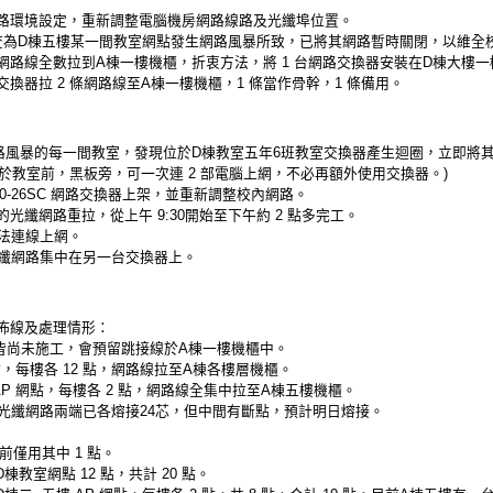
路環境設定，重新調整電腦機房網路線路及光纖埠位置。
查為D棟五樓某一間教室網點發生網路風暴所致，已將其網路暫時關閉，以維全
網路線全數拉到A棟一樓機櫃，折衷方法，將 1 台網路交換器安裝在D棟大樓
換器拉 2 條網路線至A棟一樓機櫃，1 條當作骨幹，1 條備用。
路風暴的每一間教室，發現位於D棟教室五年6班教室交換器產生迴圈，立即將其
位於教室前，黑板旁，可一次連 2 部電腦上網，不必再額外使用交換器。)
3420-26SC 網路交換器上架，並重新調整校內網路。
纖網路重拉，從上午 9:30開始至下午約 2 點多完工。
法連線上網。
纖網路集中在另一台交換器上。
佈線及處理情形：
皆尚未施工，會預留跳接線於A棟一樓機櫃中。
，每樓各 12 點，網路線拉至A棟各樓層機櫃。
AP 網點，每樓各 2 點，網路線全集中拉至A棟五樓機櫃。
光纖網路兩端已各熔接24芯，但中間有斷點，預計明日熔接。
前僅用其中 1 點。
棟教室網點 12 點，共計 20 點。