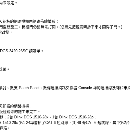
尚未設定。
天花板的網路機櫃內網路佈線情形：
門重新施工，機櫃門仍舊無法打開。(必須先把輕鋼架拆下來才開得了門。)
未曾改變。
DGS-3420-26SC 請購單。
線路。
換器、數支 Patch Panel、數條連接網路交換器 Console 埠的連接線及3條2
天花板的網路機櫃：
板輕鋼架的施工未完工。
 Dlink DGS 1510-28x、1台 Dlink DGS 1510-28p：
DGS 1510-28x 第1-24埠皆插了CAT 6 短跳線，共 48 條CAT 6 短跳線，其中第
容箱，