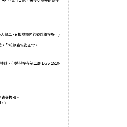
一台 AP，僅用 1 點。未接交換器的跳接
人將二~五樓機櫃內的短跳線接好。)
離，全校網路恢復正常。
與其連線，但將其接在第二層 DGS 1510-
2 網路交換器。
。)