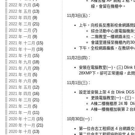
A棟五樓 AP 網點 2 點
2022 年 六月
(14)
線，會留在機櫃中。
2022 年 五月
(13)
11月3日(五)：
2022 年 四月
(9)
2022 年 三月
(21)
上午，向校長反應新校舍網路問
2022 年 二月
(7)
綜合活動中心連電腦機房
2022 年 一月
(9)
二階教室一樓網路未拉、
會議室連接至機櫃內的3
2021 年 十二月
(15)
下午，全校網路癱瘓，在教研中
2021 年 十一月
(19)
2021 年 十月
(15)
11月2日(四)：
2021 年 九月
(18)
安裝在電腦教室(一)、(三) Dlin
2021 年 八月
(20)
28XMP下，卻可正常連線，
2021 年 七月
(5)
2021 年 六月
(8)
11月1日(三)：
2021 年 五月
(12)
設定並安裝上架 4 台 Dlink DGS
2021 年 四月
(16)
更換電腦教室(一)、(三
2021 年 三月
(21)
A棟二樓機櫃原 24 埠 Dli
2021 年 二月
(5)
A棟一樓機櫃加裝第 2 台網
2021 年 一月
(11)
2020 年 十二月
(15)
10月30日(一)：
2020 年 十一月
(21)
第一位合志工程師送 4 台網路交換器 D
2020 年 十月
(13)
第二位合志工程師協助設定 4 