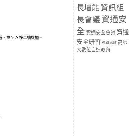
長增能
資訊組
資通安
長會議
全
資通
資通安全會議
，拉至 A 棟二樓機櫃。
安全研習
高師
運算思維
大數位自造教育
。