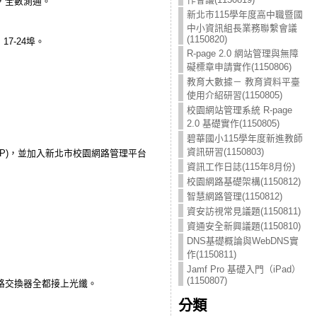
測，全數測通。
新北市115學年度高中職暨國
中小資訊組長業務聯繫會議
(1150820)
7-24埠。
R-page 2.0 網站管理與無障
礙標章申請實作(1150806)
教育大數據－ 教育資料平臺
使用介紹研習(1150805)
校園網站管理系統 R-page
2.0 基礎實作(1150805)
碧華國小115學年度新進教師
資訊研習(1150803)
MP)，並加入新北市校園網路管理平台
資訊工作日誌(115年8月份)
校園網路基礎架構(1150812)
智慧網路管理(1150812)
資安訪視常見議題(1150811)
資通安全新興議題(1150810)
DNS基礎概論與WebDNS實
作(1150811)
Jamf Pro 基礎入門（iPad）
(1150807)
網路交換器全都接上光纖。
分類