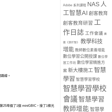
人
NAS
Adobe 系列課程
工智慧AI
創客教育
工
創客教育研習
作日誌
工作會議
廣
教學科技
達《游於智》
增能
教師數位素養增能
數位學習公開授課
數位學
數位學習精進方
習工作坊
智慧
新大樓施工
案
米網路線。
學習
智慧學習學校
智慧學習學校
會議
智慧學習
2台第25埠插了1個 miniGBIC，接了1條光
教師增能
智慧學