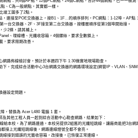
網點：共8個AP點、12個PC網點、24個C網點，合計44個網點，已一一檢
話點、C為一般網點，其實都一樣。
比竣工圖多了2點。
點，連接至POE交換器上，按B1、1F…的順序排列，PC網點：1-12埠，AP點：1
接至第一台交換器、2F、3F接至第二台交換器，按樓層順序從第1個埠開始接。
，少2條，請其補上。
 Panel、理線槽、光纖收容箱，4個鏍絲，要求全數鎖上。
載，要求限期改善。
網路佈線檢討會，預計於本週四下午 1:30做實地現場勘查。
下，完成綜合活動中心3台網路交換器的網路環境設定(網管IP、VLAN、SN
換器設定問題。
障，替換為 Acer L480 電腦 1 套。
程師及其他工程人員一起到綜合活動中心勘查網路，結果如下：
短跳線給本校，為了網路連通，本校另提供2組舊的光纖短跳線，讓廠商能把3台
端都接上光纖短跳線後，網路連線燈號全都不會亮。
跳線接到錯誤的光籤收容箱，改接後，已恢復正常連線。