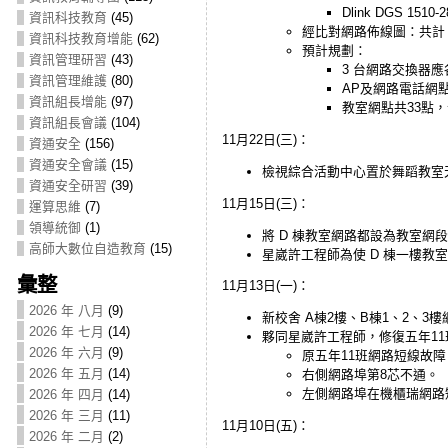
Dlink DGS 15
資訊科技教育
(45)
經比對網路佈線圖：共計 5
資訊科技教育增能
(62)
預計規劃：
資訊管理研習
(43)
3 台網路交換器應
資訊管理維護
(80)
AP及網路電話網點共24
資訊組長增能
(97)
教室網點共33點，分插
資訊組長會議
(104)
11月22日(三)：
資通安全
(156)
資通安全會議
(15)
檢視綜合活動中心置於舞蹈教室
資通安全研習
(39)
11月15日(三)：
運算思維
(7)
領導統御
(1)
將 D 棟教室網路都設為教室網
高師大數位自造教育
(15)
星崴許工程師為使 D 棟一樓教
彙整
11月13日(一)：
2026 年 八月
(9)
新校舍 A棟2樓、B棟1、2、3
2026 年 七月
(14)
夥同星崴許工程師，修復五年1
2026 年 六月
(9)
原五年11班網路短線故障
2026 年 五月
(14)
右側網路埠第8芯不通。
左側網路埠在機櫃瑞網路
2026 年 四月
(14)
2026 年 三月
(11)
11月10日(五)：
2026 年 二月
(2)