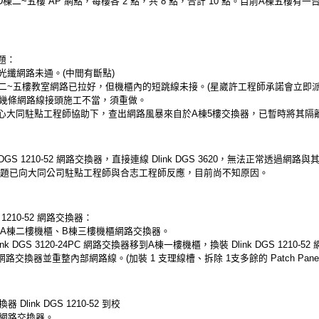
、D棟二~五樓 AP 網點，每樓各 2 點，共 8 點，合計 10 點。目前A棟五樓有
題：
光纖網路未通。(中間有斷點)
二~五樓教室網路已拉好，但機櫃內的短跳線未接。(星崴許工程師承諾會立即派
0幾條網路線接頭施工不當，須重做。
心大同駐點工程師協助下，查出網路風暴來自於A棟5樓交換器，已暫時將其隔
k DGS 1210-52 網路交換器，直接連線 Dlink DGS 3620，無法正常透過網路
此問題已向大同公司駐點工程師與合志工程師反應，目前尚不知原因。
 1210-52 網路交換器：
)、A棟二樓機櫃、B棟三樓機櫃網路交換器。
nk DGS 3120-24PC 網路交換器移到A棟一樓機櫃，換裝 Dlink DGS 1210-5
路交換器並重整內部網路線。(加裝 1 支理線槽、拆除 1支多餘的 Patch Panel
link DGS 1210-52 到校
台網路交換器。