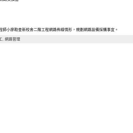
程師小廖勘查新校舍二階工程網路佈線情形，規劃網路設備採購事宜。
工,
網路管理